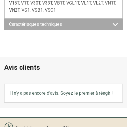
V15T, V1T, V30T, V33T, VB1T, VGL1T, VL1T, VL2T, VN1T,
VN2T, VS1, VSB1, VSC1
Caractérisques techniques
Avis clients
Il n'y a pas encore d'avis. Soyez le premier à réagir !