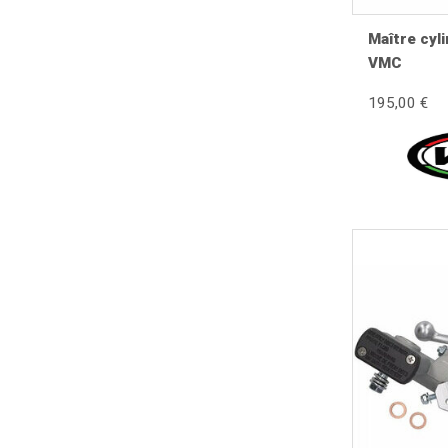
Levier spongieux malgré une purge.
Maître cyl
Piston grippé.
VMC
Corrosion interne.
Réservoir endommagé.
195,00 €
Usure des joints.
Réfection complète du système de freinage.
Préparation ou amélioration du freinage.
Symptômes d'un maître-cylindre 
Levier mou.
Perte progressive de pression.
Freinage irrégulier.
Retour lent du levier.
Fuite de liquide.
Difficulté à purger le circuit.
Course excessive du levier.