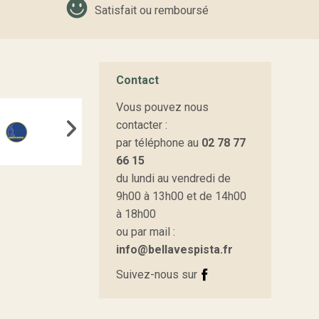
Satisfait ou remboursé
Contact
es raccords et les différents composants du circuit
Vous pouvez nous
contacter :
par téléphone au
02 78 77
66 15
du lundi au vendredi de
9h00 à 13h00 et de 14h00
ints de maître-cylindre usés.
à 18h00
ou par mail :
ints afin de retrouver un fonctionnement optimal.
info@bellavespista.fr
Suivez-nous sur
rogressivement l'humidité, ce qui réduit son