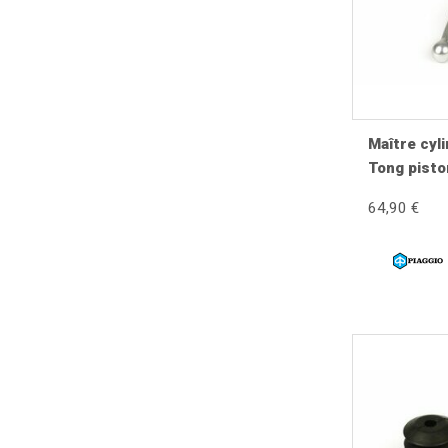
Check-list atelier
Nettoyer soigneusement le réservoir.
Contrôler l'alésage.
Remplacer les joints si nécessaire.
Maître cyl
Monter un liquide de frein neuf.
Tong pist
Respecter le couple de serrage des raccords.
Effectuer une purge complète.
64,90 €
Vérifier l'absence de fuite.
Réaliser un essai de freinage.
Conseils d'atelier BellaVespista
Lors d'une réfection, nettoyez soigneusement le maîtr
nouveaux joints uniquement avec du liquide de frein 
circuit hydraulique.
Les erreurs à éviter