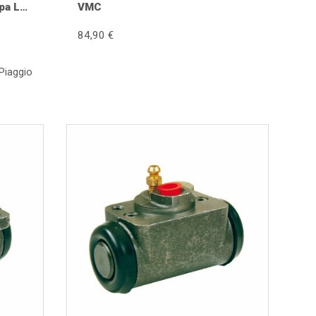
pa LX,
VMC
se par le liquide de frein à travers la durite jusqu'à
84,90 €
ion uniforme de la pression dans un fluide
Piaggio