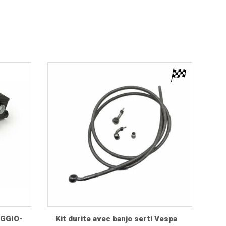
isque. Vous trouverez des maîtres-cylindres
ssaires pour remettre votre système de freinage dans
de freinage. Vérifiez toujours les informations
AGGIO-
Kit durite avec banjo serti Vespa