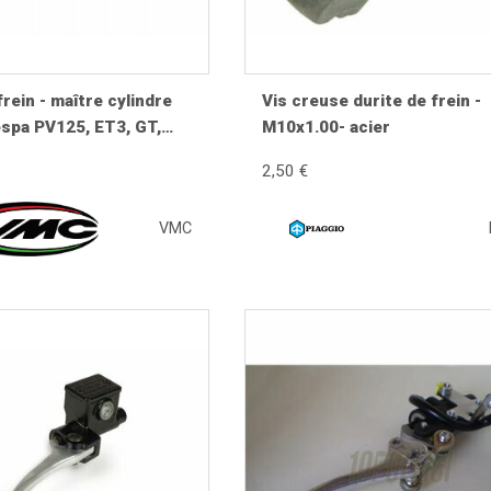
t-il ?
'effet du liquide de frein, de l'humidité et des variations de tem
lièrement. Un liquide contaminé favorise la formation de dépôts
rein - maître cylindre
Vis creuse durite de frein -
espa PV125, ET3, GT,
M10x1.00- acier
, SS 180, Rally 180,
2,50 €
Sprint 150, Sprint Veloce
 125/150
VMC
lacer lorsqu'il présente une perte d'efficacité. Si le corps n'e
 un fonctionnement identique à l'origine.