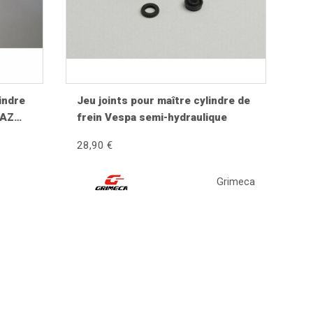
lindre
Jeu joints pour maître cylindre de
MAZ
frein Vespa semi-hydraulique
25,
28,90 €
 Rally
rint
Grimeca
jamais d'abrasif sur l'alésage. Lubrifiez les
mplète afin d'éliminer toute présence d'air dans le