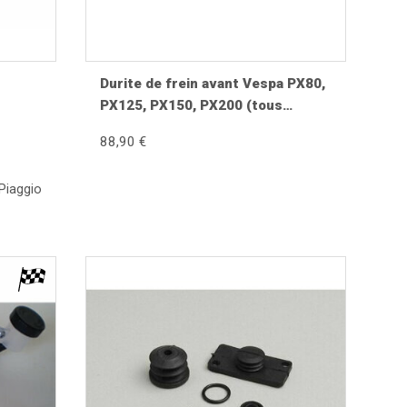
pérature. La corrosion peut également apparaître
 susceptibles d'endommager le piston et l'alésage du
Durite de frein avant Vespa PX80,
PX125, PX150, PX200 (tous
1998-), PX Millenium, PX2011
88,90 €
Piaggio
st pas endommagé, un kit de réparation comprenant