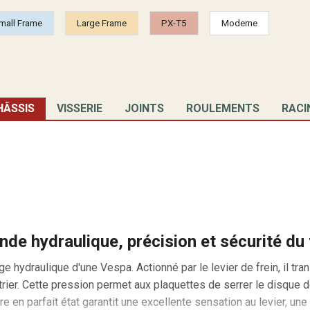
mall Frame
Large Frame
PX-T5
Moderne
HÂSSIS
VISSERIE
JOINTS
ROULEMENTS
RACI
de hydraulique, précision et sécurité du
 hydraulique d'une Vespa. Actionné par le levier de frein, il tr
étrier. Cette pression permet aux plaquettes de serrer le disque d
re en parfait état garantit une excellente sensation au levier, u