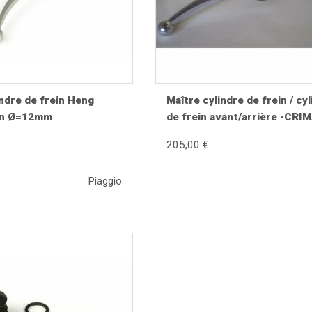
indre de frein Heng
Maître cylindre de frein / cy
on Ø=12mm
de frein avant/arrière -CRI
1.0- Vespa V50 Special, PV1
205,00 €
ET3, GT, GTR, Super, SS 180,
180, Rally200, Sprint 150, Sp
Piaggio
Veloce 150, Super 125/150
e-cylindre avec un nettoyant spécifique pour freins et n'utilisez 
neuf avant leur montage. Après remontage, réalisez une purge co