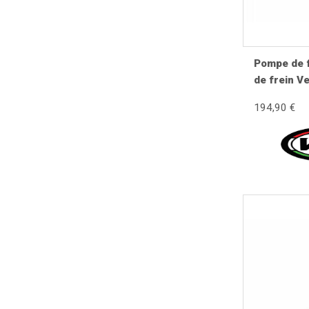
Pourquoi un maître-cylindre s'use-
Avec le temps, les joints internes vieillissent sous l
lorsque le liquide de frein n'est pas renouvelé régu
Pompe de f
maître-cylindre.
de frein V
GTR, Super
Diagnostic
194,90 €
Rally200, 
Contrôler le niveau du liquide de frein.
150, Super
Inspecter les fuites.
Vérifier le retour du levier.
Contrôler l'état du réservoir.
Vérifier le piston et les joints.
Contrôler la durite.
Effectuer une purge complète.
Bon à savoir
Un maître-cylindre n'est pas systématiquement à remp
piston, ressort et joints permet souvent de retrouver