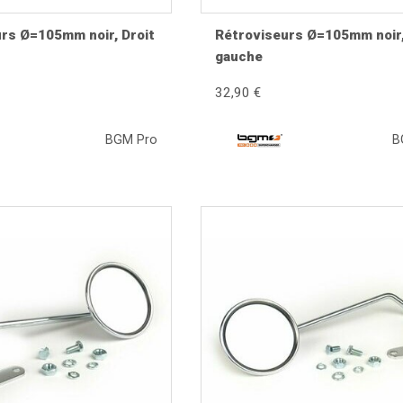
rs Ø=105mm noir, Droit
Rétroviseurs Ø=105mm noir
gauche
32,90 €
BGM Pro
B
ctueux