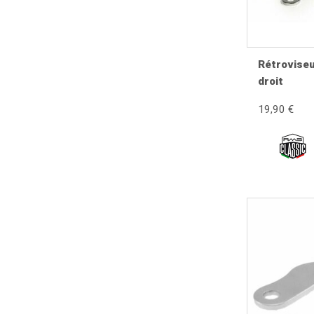
Vibrations excessives.
Corrosion de la tige.
Glace fissurée.
Champ de vision réduit.
Rétrovise
droit
Pourquoi un rétroviseur se détério
19,90 €
Les rétroviseurs sont exposés en permanence aux vib
tige ou endommager la glace. Avec le temps, la corro
Diagnostic
Contrôler la fixation.
Vérifier le filetage.
Inspecter la glace.
Contrôler le serrage.
Vérifier le réglage.
Contrôler les vibrations.
Inspecter les rotules.