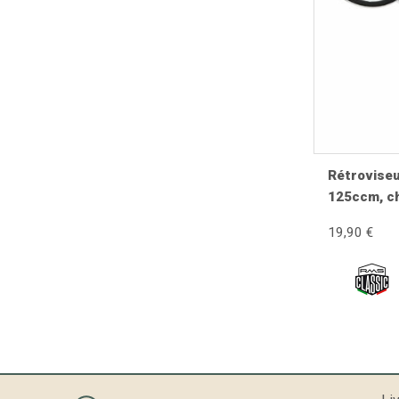
Les erreurs à éviter
Monter un filetage incompatible.
Rouler avec une glace fissurée.
Serrer excessivement la tige.
Négliger le réglage.
Utiliser un miroir non homologué sur route.
Rétroviseu
Ignorer les vibrations importantes.
125ccm, c
Réutiliser une fixation endommagée.
19,90 €
Pourquoi choisir un rétroviseur de
Un rétroviseur de qualité offre une image nette, rés
résistance à la corrosion, tandis qu'une fabrication 
Pièces à contrôler en même temp
Poignées
.