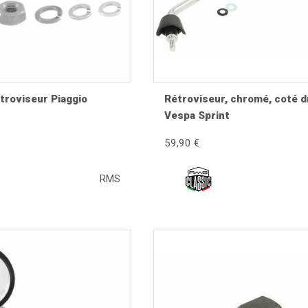
n modèle homologué et assurez-vous que le filetage correspond à 
iore le confort de conduite.
troviseur Piaggio
Rétroviseur, chromé, coté d
Vespa Sprint
59,90 €
RMS
ite et réglez chaque rétroviseur afin de voir une faible partie de
près les premiers kilomètres, car les vibrations peuvent provoque