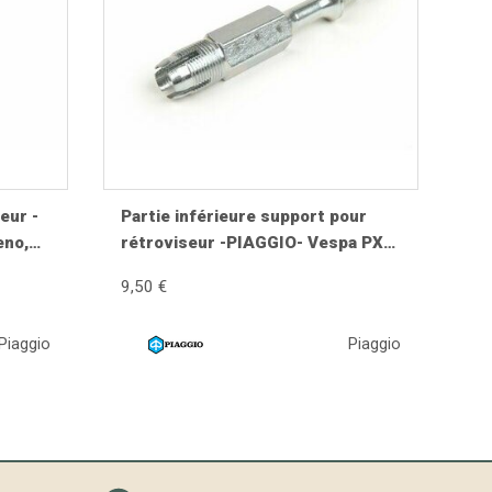
eur -
Partie inférieure support pour
eno,
rétroviseur -PIAGGIO- Vespa PX
Arcobaleno, T5 125ccm
9,50 €
Piaggio
Piaggio
 Les matériaux utilisés assurent une excellente
.