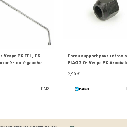
r Vespa PX EFL, T5
Écrou support pour rétrovis
hromé - coté gauche
PIAGGIO- Vespa PX Arcobal
T5 125ccm, PK XL
2,90 €
 qualité ?
RMS
iste mieux aux vibrations et conserve son réglage dans le temps.
précise améliore durablement la sécurité et le confort de conduite
s