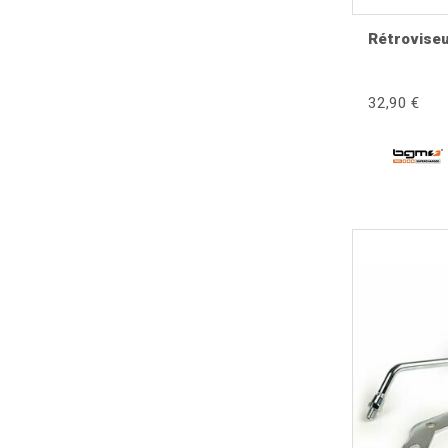
Jeux gauche et droit.
Adaptateurs et rallonges.
Rétroviseu
Quand remplacer un rétroviseur ?
32,90 €
Glace cassée.
Bras tordu.
Filetage endommagé.
Vibrations importantes.
Corrosion.
Après une chute.
Restauration complète.
Personnalisation du scooter.
Symptômes d'un rétroviseur défe
Vision floue.
Miroir desserré.
Réglage impossible.