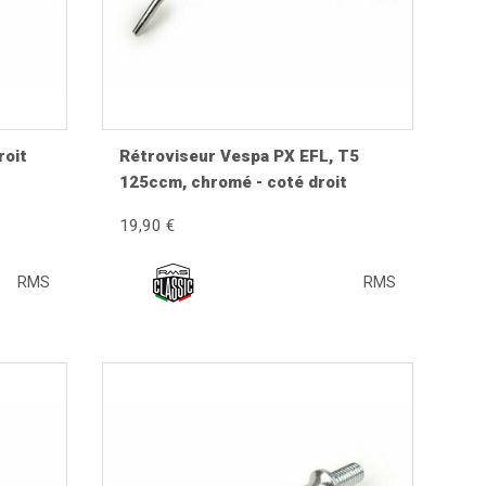
celui de votre guidon. Un miroir de qualité offre un
roit
Rétroviseur Vespa PX EFL, T5
125ccm, chromé - coté droit
19,90 €
RMS
RMS
 votre épaule tout en maximisant la visibilité sur la
r un léger desserrage lors de la mise en service.