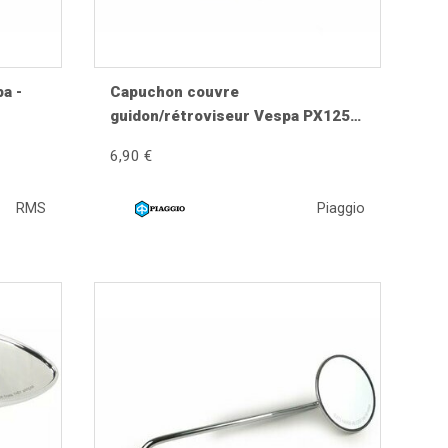
a -
Capuchon couvre
guidon/rétroviseur Vespa PX125,
PX150 (2011-)
6,90 €
 un choc ou un serrage excessif peuvent déformer la
ndre le réglage moins précis.
RMS
Piaggio