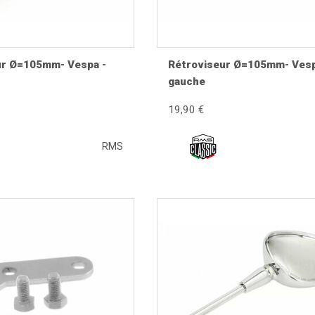
ur Ø=105mm- Vespa -
Rétroviseur Ø=105mm- Vesp
gauche
re-t-il ?
19,90 €
rations, aux intempéries, aux UV et aux projections. Une chute,
sion et le vieillissement des articulations peuvent également re
RMS