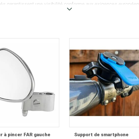
és garantissent une visibilité conforme aux exigences européen
troviseurs compatibles avec les Vespa Smallframe, Largeframe
 complets, des adaptateurs, des tiges, des rotules et tous les a
ibles avec de nombreux modèles :
r à pincer FAR gauche
Support de smartphone