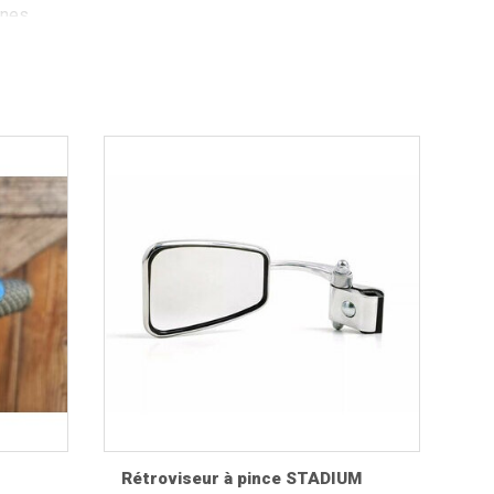
nes.
, Wideframe et les modèles modernes. Vous
ccessoires nécessaires pour retrouver une visibilité
Rétroviseur à pince STADIUM