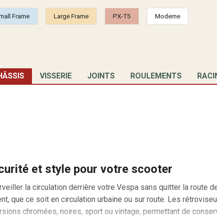
mall Frame
Large Frame
PX-T5
Moderne
HÂSSIS
VISSERIE
JOINTS
ROULEMENTS
RACI
écurité et style pour votre scooter
eiller la circulation derrière votre Vespa sans quitter la route d
ent, que ce soit en circulation urbaine ou sur route. Les rétrovi
rsions chromées, noires, sport ou vintage, permettant de conserve