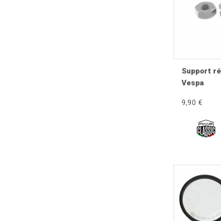
Bon à savoir
Lors du remplacement d'un rétroviseur, privilégiez u
champ de vision stable, limite les vibrations et amél
Check-list atelier
Support ré
Vespa
Contrôler le filetage.
Nettoyer les portées.
9,90 €
Serrer au couple recommandé.
Régler le champ de vision.
Vérifier les vibrations.
Contrôler la symétrie.
Effectuer un essai routier.
Conseils d'atelier BellaVespista
Après le montage, installez-vous en position de condu
circulation arrière. Vérifiez également le serrage a