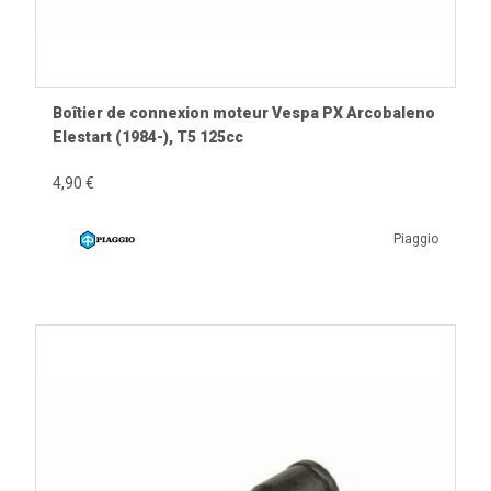
Vespa ET3.
Vespa PK S, PK XL et PK XL2.
Vespa 50 Special.
Nombreux modèles Smallframe, Largeframe et
Boîtier de connexion moteur Vespa PX Arcobaleno
Wideframe.
Elestart (1984-), T5 125cc
Les compatibilités exactes dépendent du type d’allumage,
4,90 €
du nombre de fils, du faisceau installé, de l’année de
production et du montage Piaggio d’origine. Vérifiez
Piaggio
toujours les informations présentes sur chaque fiche
produit.
À quoi sert un boîtier de connexion ?
Le boîtier de connexion regroupe plusieurs fils électriques
dans un point de raccordement protégé. Il permet de relier
proprement les fils sortant du moteur, du stator ou du
faisceau principal sans laisser les connexions exposées à