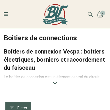
0
Boitiers de connections
Boîtiers de connexion Vespa : boîtiers
électriques, borniers et raccordement
du faisceau
Le boîtier de connexion est un élément central du circuit
électrique d’une Vespa. Il assure la liaison entre le stator, le
faisceau principal et les différents composants électriques
selon les modèles : éclairage, allumage, régulateur, klaxon
ou accessoires. Un boîtier propre, bien fermé et
correctement raccordé limite les faux contacts, les
Filtrer