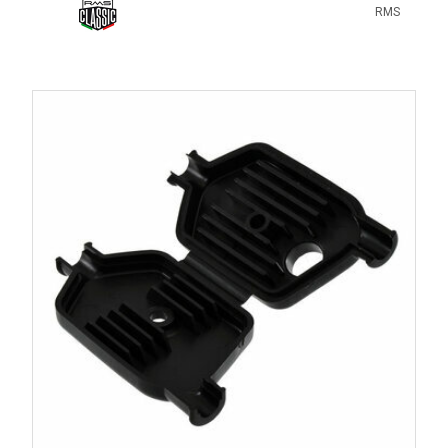
Lors du remontage, les fils doivent être maintenus
RMS
fermement mais sans être écrasés. Une borne trop serrée
peut couper progressivement le conducteur, tandis qu’une
borne trop lâche provoquera des faux contacts. Si plusieurs
ampoules
grillent ou si l’éclairage varie fortement, contrôlez
également le régulateur et les masses.
Les erreurs à éviter
Inverser les fils au remontage.
Serrer excessivement les bornes.
Laisser un boîtier sans couvercle.
Utiliser des dominos non adaptés.
Remonter des cosses oxydées.
Négliger les passe-fils.
Faire passer le faisceau trop près d’une zone chaude.
Remplacer une pièce électrique sans contrôler les
connexions.