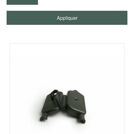
coupures intermittentes et les pannes difficiles à
diagnostiquer.
Appliquer
BellaVespista vous propose une sélection de boîtiers de
connexion, borniers, couvercles, vis de fixation, joints et
accessoires compatibles avec les Vespa Smallframe,
Largeframe et Wideframe. Ces pièces sont indispensables
lors d’une restauration électrique, du remplacement d’un
faisceau électrique
ou d’une remise en état du circuit
d’allumage.
Compatibilités Vespa
Cette catégorie comprend des boîtiers de connexion
compatibles avec de nombreux modèles :
Vespa PX 125, PX150 et PX200.
Vespa Sprint et Sprint Veloce.
Vespa Rally.
Vespa Primavera.