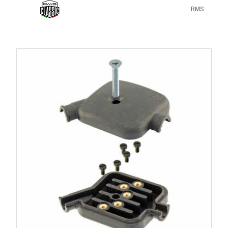
Utilisez un boîtier complet avec couvercle, passe-fils en
RMS
bon état et connexions propres. Un produit adapté aux
contacts électriques peut également limiter l’oxydation.
Peut-on remplacer le boîtier par des dominos
électriques ?
Ce n’est pas recommandé. Un boîtier adapté protège mieux
les connexions et respecte davantage le montage d’origine.
Comment vérifier la compatibilité ?
Contrôlez le nombre de connexions, le type d’allumage, le
faisceau utilisé et les informations indiquées sur chaque
fiche produit.
Le boîtier est-il identique entre allumage à rupteurs et
allumage électronique ?
Pas toujours. Le nombre de fils, leur fonction et le type de
raccordement peuvent varier selon le système d’allumage.
Où trouver la position exacte du boîtier ?
Les
vues éclatées Vespa
permettent d’identifier son