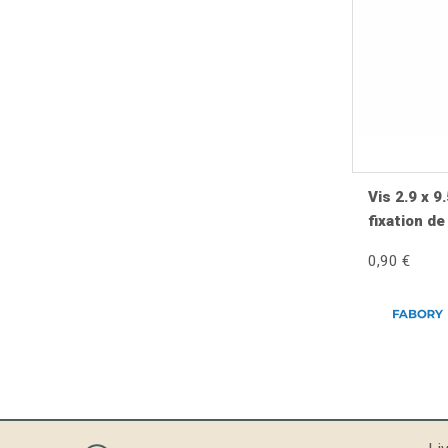
Vis 2.9 x 
fixation de
centrale, 
0,90 €
descente d
Rally180 (
(VSE1T), S
TS125 (VN
GTR125 (V
GS160 / G