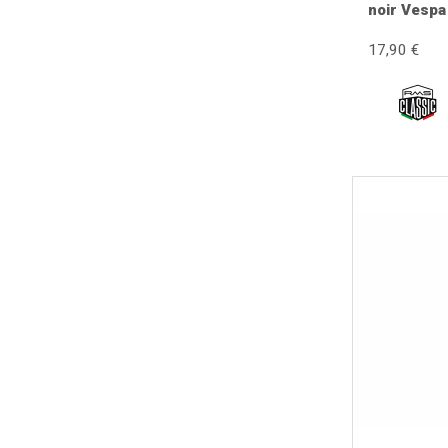
À quoi sert un tapis de poutre ?
noir Vespa
Le tapis de poutre protège la partie centrale du châ
17,90 €
conduite grâce à sa surface antidérapante et particip
restauration de qualité.
Quand remplacer un tapis de pout
Caoutchouc usé ou fissuré.
Décoloration due aux UV.
Déformation ou rétrécissement.
Fixations endommagées.
Dépose complète pour une nouvelle peinture.
Restauration intégrale du châssis.
Conseils d'atelier
Avant le remontage, nettoyez soigneusement la poutre
éléments oxydés afin d'assurer un maintien durable. Lo
finition.