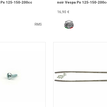
 Px 125-150-200cc
noir Vespa Px 125-150-200c
ssis contre les rayures, les chocs et l'usure provoquée par les c
16,90 €
e à l'aspect d'origine de la Vespa. Sur de nombreux modèles, il c
RMS
re ?
 centrale et contrôlez l'état des fixations. Si le tapis est mai
rs d'une restauration, posez toujours le tapis après la peinture d