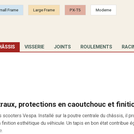
mall Frame
Large Frame
PX-T5
Moderne
HÂSSIS
VISSERIE
JOINTS
ROULEMENTS
RACI
traux, protections en caoutchouc et finiti
cooters Vespa. Installé sur la poutre centrale du châssis, il pr
 finition esthétique du véhicule. Un tapis en bon état contribue 
e.