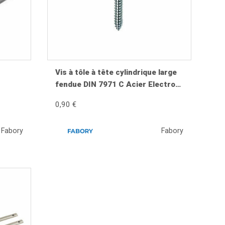
t emblèmes
,
pièces de châssis Vespa
ainsi que les
Vis à tôle à tête cylindrique large
fendue DIN 7971 C Acier Electro
zingué ST2,9X19MM
0,90 €
Fabory
Fabory