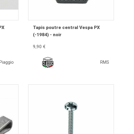
her et les différents éléments de carrosserie
PX
Tapis poutre central Vespa PX
(-1984) - noir
 une excellente adhérence. Une pièce correctement
9,90 €
stauration.
Piaggio
RMS
mpatibilité indiquée sur la fiche produit.
 fixations et les autres éléments de finition du
peinture.