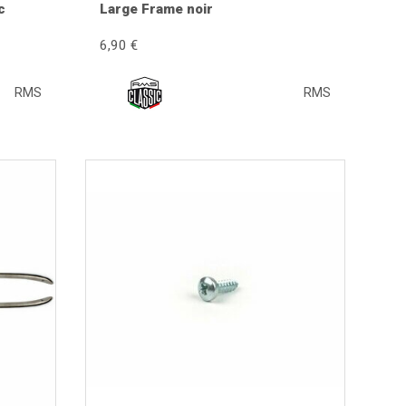
c
Large Frame noir
haussures. Il améliore également le confort de
6,90 €
onstitue une finition incontournable lors d'une
RMS
RMS
ntenu par des baguettes ou des clips, remplacez les
éfinitive afin d'éviter toute détérioration de la