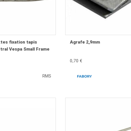
he produit ainsi que les
vues éclatées Vespa
.
châssis
tourages de tablier
,
pièces de réparation carrosserie
,
badges e
tes fixation tapis
Agrafe 2,9mm
 et fidèle à l'origine de votre Vespa.
tral Vespa Small Frame
0,70 €
RMS