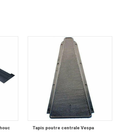
ons et accessoires compatibles avec les Vespa
 aux intempéries et leur parfaite compatibilité avec
chouc
Tapis poutre centrale Vespa