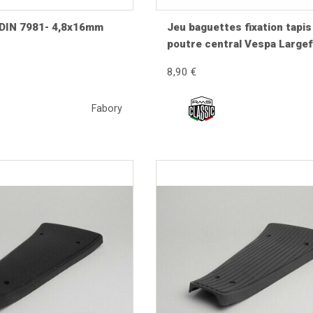
 -DIN 7981- 4,8x16mm
Jeu baguettes fixation tapis
poutre central Vespa L
8,90 €
sèche.
Fabory
e.
e de Vespa.
her.
s
technique