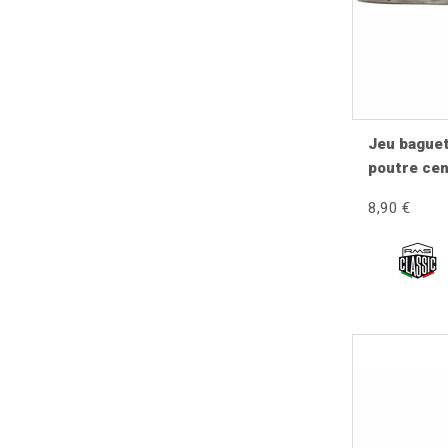
Comment vérifier la compatibilité ?
Consultez les informations présentes sur chaque fic
Complétez votre restauration de 
Découvrez également nos
baguettes de plancher
,
en
Jeu baguet
vues éclatées
pour réaliser une restauration complète
poutre cen
8,90 €