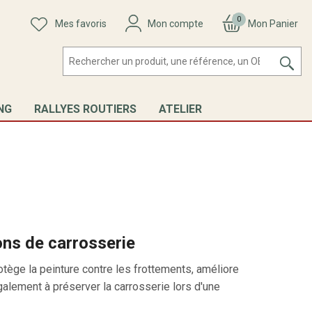
0
Mes favoris
Mon compte
Mon Panier
NG
RALLYES ROUTIERS
ATELIER
ons de carrosserie
otège la peinture contre les frottements, améliore
également à préserver la carrosserie lors d'une