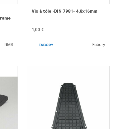
Vis à tôle -DIN 7981- 4,8x16mm
argeframe
1,00 €
RMS
Fabory