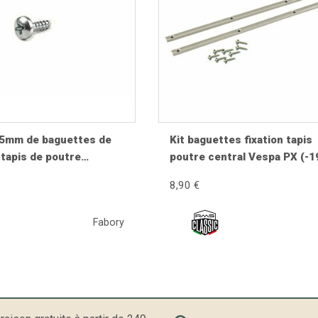
9.5mm de baguettes de
Kit baguettes fixation tapis
 tapis de poutre
poutre central Vespa PX (-1
Crête de garde boue,
8,90 €
e klaxon Vespa PX,
VSD1T), Rally200
Fabory
print150 (VLB1T),
L3T), GT125 (VNL2T),
NL2T), SS180 (VSC1T),
S4 (VSB1T)