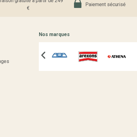
raison gratuite à partir de 249
Paiement sécurisé
€
Nos marques
nges