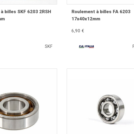
 ?
à billes SKF 6203 2RSH
Roulement à billes FA 6203
mm
17x40x12mm
6,90 €
SKF