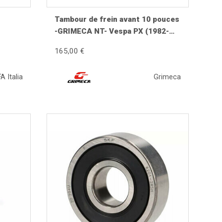
Tambour de frein avant 10 pouces
-GRIMECA NT- Vespa PX (1982-
1997), T5 125cc, PK S, PK XL, PK
165,00 €
XL2 - Ø=20mm - argenté
FA Italia
Grimeca