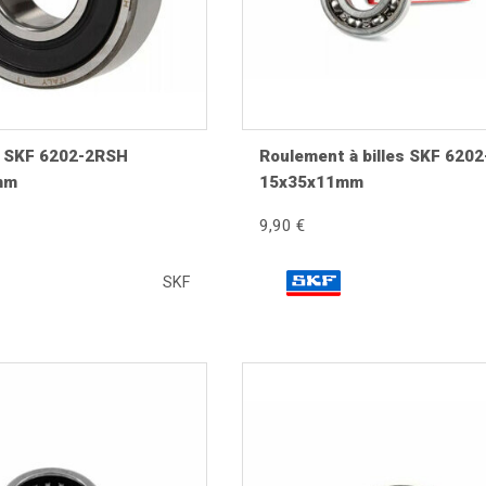
mandé de remplacer systématiquement les roulements, les joints et
ection et prolonge la durée de vie des pneus ainsi que des éléme
 SKF 6202-2RSH
Roulement à billes SKF 620
mm
15x35x11mm
9,90 €
SKF
t ovalisé ou endommagé. Vérifiez également l'état de l'axe, du
on précise, un freinage efficace et une meilleure longévité des 