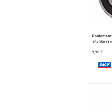
Lors d'une restauration du train avant, il est recom
parfaitement révisé améliore la précision de la dir
Check-list atelier
Nettoyer le moyeu.
Roulement
Contrôler les logements de roulements.
15x35x11
Remplacer les roulements si nécessaire.
Monter des joints neufs.
9,90 €
Vérifier l'axe.
Contrôler le frein.
Effectuer un essai routier.
Conseils d'atelier BellaVespista
Ne montez jamais un roulement neuf dans un logemen
révision complète du train avant garantit une directi
Les erreurs à éviter