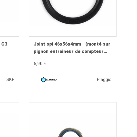
 les entretoises si leur état est incertain. Un moyeu
nts de suspension.
2-C3
Joint spi 46x56x4mm - (monté sur
pignon entraineur de compteur
Vespa PX (1984-), T5 125cc, Cosa,
5,90 €
PK, Gilera Fuoco, Piaggio Hexagon,
MP3, Sfera, SKR, Quartz, Zip SP,
SKF
Piaggio
Vespa ET2, ET4, GT125, GTL,
GTS125, GTV, LX, LXV, S)
 balancier et des bagues avant le remontage. Une
composants.