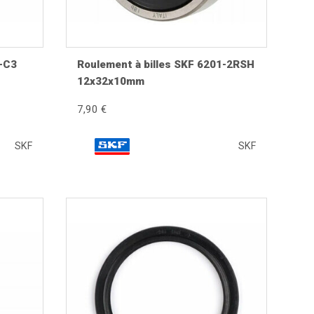
1-C3
Roulement à billes SKF 6201-2RSH
12x32x10mm
. Avec le temps, les logements de roulements, les
euvent endommager définitivement le moyeu.
7,90 €
SKF
SKF