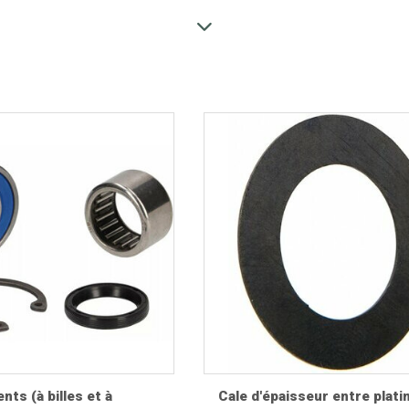
ection de
moyeux avant Vespa
, roulements, axes, entretoises, 
e, Wideframe et de nombreux modèles modernes. Toutes nos piè
 durable.
ibles avec de nombreux modèles :
nts (à billes et à
Cale d'épaisseur entre plati