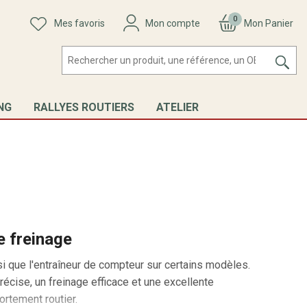
0
Mes favoris
Mon compte
Mon Panier
NG
RALLYES ROUTIERS
ATELIER
e freinage
nsi que l'entraîneur de compteur sur certains modèles.
précise, un freinage efficace et une excellente
ortement routier.