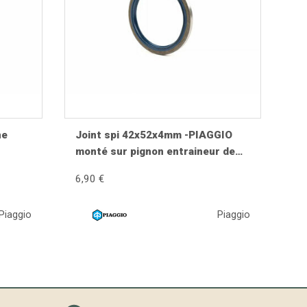
ne
Joint spi 42x52x4mm -PIAGGIO
monté sur pignon entraineur de
compteur Vespa PX (-1984)
6,90 €
 freinage régulier. Des matériaux de qualité
1984),
a sécurité de conduite.
 Vespa
Piaggio
Piaggio