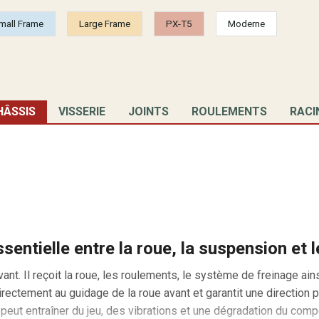
mall Frame
Large Frame
PX-T5
Moderne
HÂSSIS
VISSERIE
JOINTS
ROULEMENTS
RACI
sentielle entre la roue, la suspension et l
vant. Il reçoit la roue, les roulements, le système de freinage ai
 directement au guidage de la roue avant et garantit une direction 
eut entraîner du jeu, des vibrations et une dégradation du comp