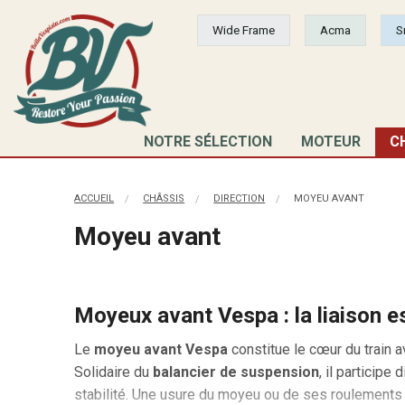
Wide Frame
Acma
S
NOTRE SÉLECTION
MOTEUR
C
ACCUEIL
CHÂSSIS
DIRECTION
MOYEU AVANT
Moyeu avant
Moyeux avant Vespa : la liaison es
Le
moyeu avant Vespa
constitue le cœur du train a
Solidaire du
balancier de suspension
, il participe
stabilité. Une usure du moyeu ou de ses roulements p