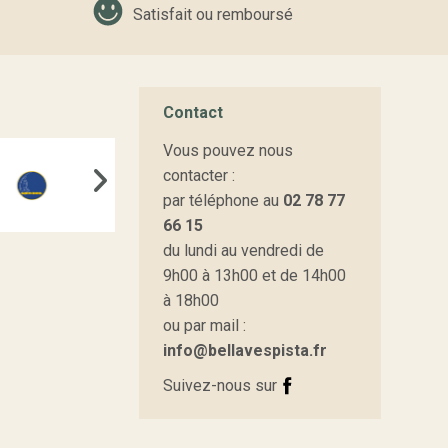
Satisfait ou remboursé
Contact
es joints et les différents composants du train avant
Vous pouvez nous
contacter :
par téléphone au
02 78 77
66 15
du lundi au vendredi de
9h00 à 13h00 et de 14h00
signes d'usure.
à 18h00
ou par mail :
ormale.
info@bellavespista.fr
Suivez-nous sur