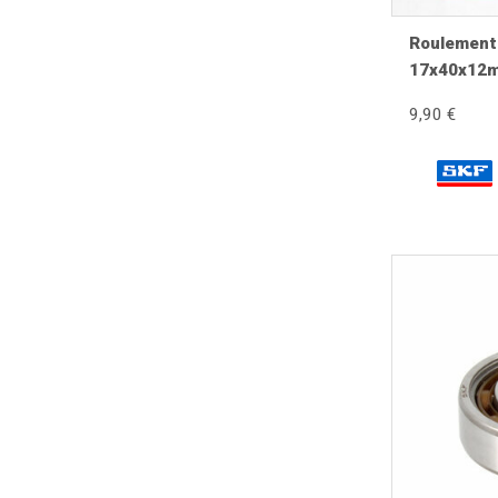
Quand remplacer un moyeu avant
Roulement 
17x40x12
Jeu important.
Portées de roulements usées.
9,90 €
Déformation après un choc.
Filetage détérioré.
Corrosion importante.
Usure des logements de roulements.
Restauration complète.
Transformation du système de freinage.
Symptômes d'un moyeu usé
Jeu de la roue avant.
Vibrations au freinage.
Bruit de roulement.
Direction moins précise.
Usure irrégulière du pneumatique.