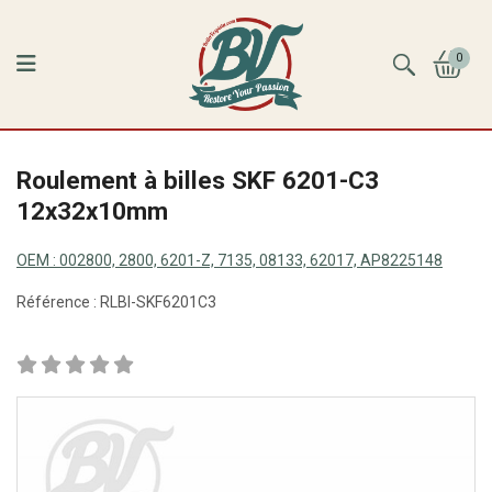
0
Roulement à billes SKF 6201-C3
12x32x10mm
OEM :
002800, 2800, 6201-Z, 7135, 08133, 62017, AP8225148
Référence :
RLBI-SKF6201C3