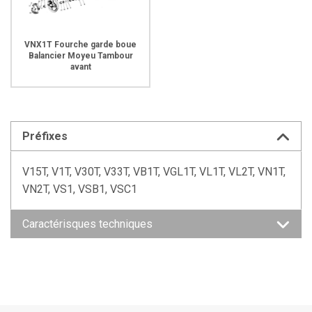
VNX1T Fourche garde boue
Balancier Moyeu Tambour
avant
Préfixes
V15T, V1T, V30T, V33T, VB1T, VGL1T, VL1T, VL2T, VN1T,
VN2T, VS1, VSB1, VSC1
Caractérisques techniques