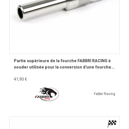
Partie supérieure de la fourche FABBRI RACING à
souder utilisée pour la conversion d'une fourche
Piaggio ZIP SP pour Vespa Smallframe
41,90 €
V50/PV/ET3/PK
Fabbri Racing