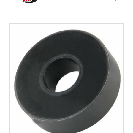
SIP
Cylindre.
Vilebrequin.
Admission.
Carburateur.
Échappement.
Transmission.
Allumage.
Refroidissement.
Bon à savoir
Les meilleures préparations ne reposent pas sur une seule
pièce performante mais sur un ensemble parfaitement
équilibré. Un cylindre puissant associé à une transmission,
un carburateur ou un échappement inadaptés ne donnera
jamais son plein potentiel.
Information importante