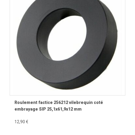
Utiliser un échappement inadapté.
Négliger le rodage.
Choisir des pièces incompatibles.
Pourquoi choisir des pièces Racing de
qualité ?
Les fabricants spécialisés développent des composants
utilisant des matériaux performants, des traitements
thermiques et des usinages de haute précision. Ces pièces
offrent une meilleure résistance aux fortes sollicitations
mécaniques, une excellente fiabilité et des performances
constantes lorsqu'elles sont utilisées conformément à leur
destination et aux recommandations du fabricant.
Roulement factice 256212 vilebrequin coté
embrayage SIP 25,1x61,9x12 mm
Pièces à découvrir
12,90 €
Pièces moteur Vespa
.