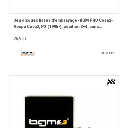
Jeu disques lisses d'embrayage -BGM PRO Cosa2-
Vespa Cosa2, PX (1995-), position 3+4, sans
encoche - 1,5mm - (2 disques par embrayage)
26,90 €
BGM Pro