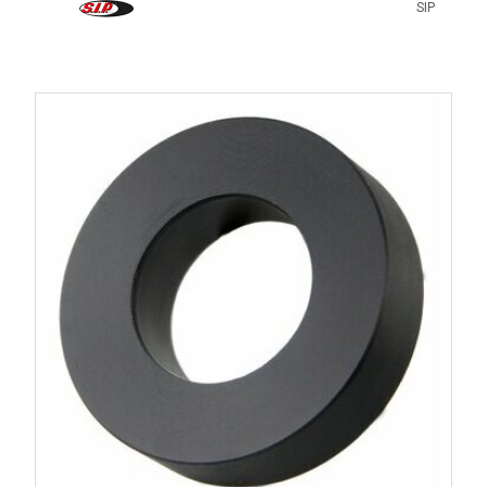
Transmission
.
SIP
Pignons
.
Croisillons
.
Roulements
.
Joints SPI
.
Vues éclatées et documentation
technique
Grâce à nos
vues éclatées Vespa
, identifiez rapidement
les composants d'origine avant de sélectionner les pièces
Racing compatibles avec votre moteur.
Questions fréquentes
Les pièces Racing sont-elles homologuées pour la
route ?
Cela dépend des références. Certaines pièces disposent
d'une homologation permettant leur utilisation sur route