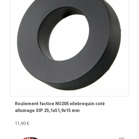
Vilebrequins renforcés.
Carburateurs et pipes d'admission.
Boîtes à clapets.
Échappements Racing.
Embrayages renforcés.
Allumages électroniques.
Rapports de transmission spécifiques.
Pourquoi choisir des pièces Racing ?
Les pièces Racing permettent d'adapter un moteur à une
utilisation spécifique, qu'il s'agisse de compétition, de
démonstration, de roulages sur circuit ou de projets
techniques. Elles peuvent améliorer le rendement
Roulement factice NU205 vilebrequin coté
mécanique, la résistance aux fortes sollicitations et les
allumage SIP 25,1x51,9x15 mm
performances globales lorsqu'elles sont intégrées dans
une préparation cohérente.
11,90 €
Les éléments à préparer ensemble