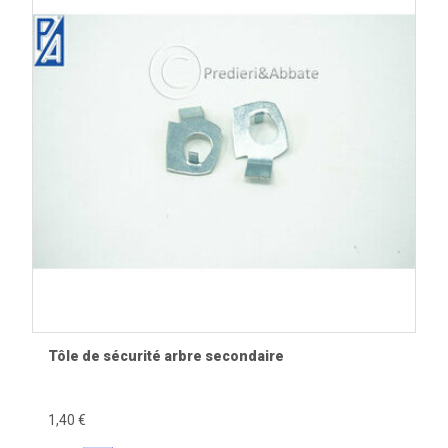
mécanique ou châssis.
Questions fréquentes
Faut-il remplacer toute la visserie lors d'une
restauration ?
Ce n'est pas obligatoire, mais il est recommandé de
remplacer toute visserie corrodée, marquée, manquante ou
dont le filetage est détérioré.
Pourquoi ne pas utiliser une vis trop longue ?
Une vis trop longue peut venir en butée, fissurer une pièce,
endommager un carter ou empêcher un serrage correct.
Les rondelles sont-elles indispensables ?
Tôle de sécurité arbre secondaire
Oui, lorsqu'elles sont prévues au montage. Elles
répartissent l'effort de serrage, protègent les surfaces et
limitent les risques de desserrage.
1,40 €
Comment éviter d'abîmer les filetages ?