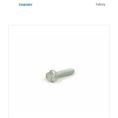
Remontage moteur ou châssis.
Fabory
Les signes d'une visserie fatiguée
Desserrage répété.
Jeu dans une pièce.
Vibrations anormales.
Filet abîmé.
Serrage impossible.
Corrosion visible.
Fuite au niveau d'un assemblage.
Pourquoi choisir une visserie adaptée
?
Une visserie adaptée garantit le bon serrage des pièces,
respecte les dimensions prévues par Piaggio et évite
d'endommager les filetages d'origine. Sur une Vespa
ancienne, le remplacement de la visserie abîmée améliore