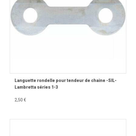
Les principaux types de visserie
Vis moteur.
Vis de carter.
Écrous.
Rondelles plates.
Rondelles frein.
Goujons.
Axes.
Entretoises.
Languette rondelle pour tendeur de chaine -SIL-
Circlips.
Lambretta séries 1-3
Kits de visserie.
2,50 €
Où trouve-t-on la visserie sur une
Vespa ?
Moteur et carters.
Cylindre et culasse.