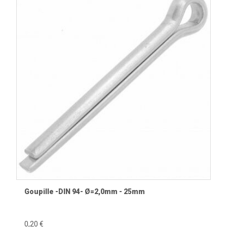
Goupille -DIN 94- Ø=2,0mm - 25mm
0,20 €