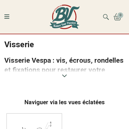
0
Visserie
Visserie Vespa : vis, écrous, rondelles
et fixations pour restaurer votre
scooter
La
visserie Vespa
regroupe l'ensemble des vis, écrous,
rondelles, goujons, axes, entretoises et fixations
Naviguer via les vues éclatées
nécessaires à l'entretien, au remontage et à la restauration
d'un scooter Piaggio. Souvent considérée comme
secondaire, la visserie joue pourtant un rôle essentiel dans
la fiabilité, la sécurité et la qualité d'assemblage d'une