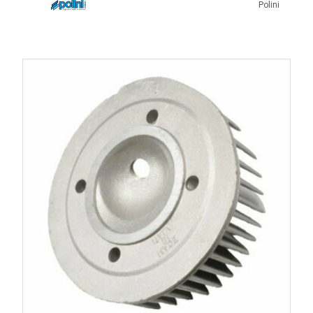
Polini
goujons et remplacer le joint de culasse lorsque le moteur
en est équipé.
Les erreurs à éviter
Remonter une culasse voilée.
Serrer les écrous de façon irrégulière.
Réutiliser des goujons endommagés.
Négliger le contrôle de la bougie.
Monter une culasse incompatible avec le cylindre.
Oublier de contrôler la planéité avant remontage.
Compression et rendement moteur
La forme de la chambre de combustion influence
directement le taux de compression et la qualité de la
combustion. Une culasse correctement usinée améliore le
rendement du moteur tout en favorisant un refroidissement
efficace. Elle doit toujours être parfaitement adaptée au