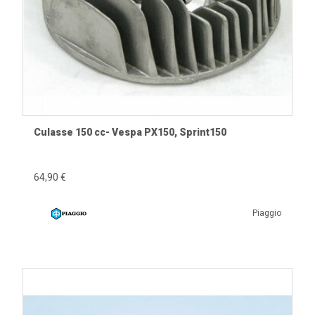
Vespa Sprint et Sprint Veloce.
Vespa Rally.
Vespa Primavera.
Vespa ET3.
Vespa PK S, PK XL et PK XL2.
Vespa 50 Special.
Nombreux modèles Smallframe, Largeframe et
Wideframe.
Culasse 150 cc- Vespa PX150, Sprint150
Les compatibilités détaillées figurent sur chaque fiche
64,90 €
produit.
Quand remplacer une culasse ?
Piaggio
Culasse voilée ou fissurée.
Filetage de bougie endommagé.
Déformation de la surface d'appui.
Surchauffe moteur.
Réfection complète du haut moteur.