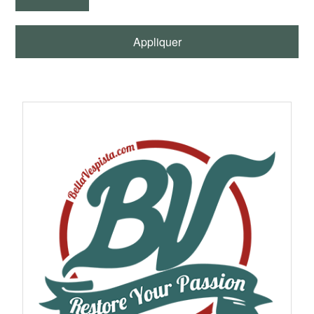
fonctionnement régulier et une excellente fiabilité du
moteur.
Appliquer
BellaVespista vous propose une sélection de culasses
d'origine Piaggio, de culasses renforcées ainsi que des
modèles compatibles avec de nombreuses configurations
moteur pour Vespa Smallframe, Largeframe et Wideframe.
Chaque pièce est sélectionnée pour sa qualité d'usinage,
sa compatibilité et sa fiabilité.
À quoi sert une culasse sur une Vespa
?
La culasse d'une Vespa ferme le cylindre afin de former la
chambre de combustion. Elle assure l'étanchéité du moteur,
contribue à la compression du mélange air/essence et
évacue une partie importante de la chaleur produite pendant
la combustion grâce à ses ailettes de refroidissement. Son
usinage influence directement le rendement et la fiabilité du