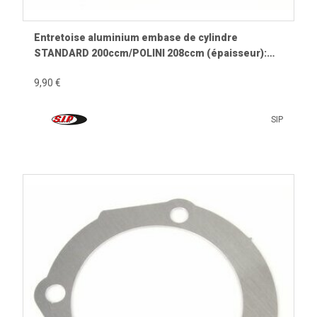
Entretoise aluminium embase de cylindre
STANDARD 200ccm/POLINI 208ccm (épaisseur):
0,8mm
9,90 €
SIP