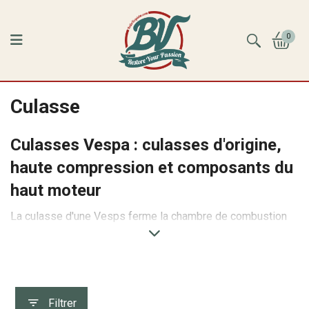
0
Culasse
Culasses Vespa : culasses d'origine,
haute compression et composants du
haut moteur
La culasse d'une Vesps ferme la chambre de combustion
et constitue l'un des principaux éléments du haut moteur
d'une Vespa. Elle assure l'étanchéité du cylindre, reçoit la
bougie d'allumage et participe activement au
refroidissement grâce à ses ailettes. Une culasse en
parfait état garantit une bonne compression, un
Filtrer