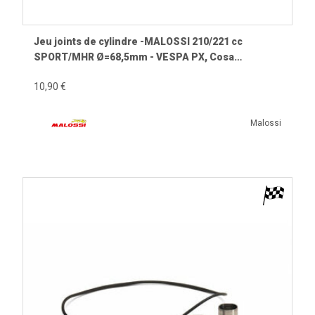
Jeu joints de cylindre -MALOSSI 210/221 cc
SPORT/MHR Ø=68,5mm - VESPA PX, Cosa
200Ensemble composé de 3 joints de base, 1x joint
10,90 €
de culasse en cuivre, 1x joint torique de culasse
Malossi