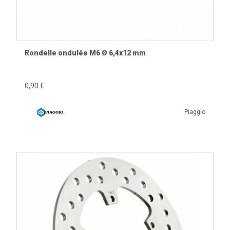
Vespa GTV.
Vespa Primavera modernes.
Vespa Sprint modernes.
Nombreuses conversions Smallframe et Largeframe.
Rondelle ondulée M6 Ø 6,4x12 mm
La compatibilité dépend du diamètre du disque, de son
épaisseur, de son entraxe de fixation ainsi que du type
0,90 €
d'étrier utilisé. Vérifiez toujours les informations présentes
sur chaque fiche produit avant votre commande.
Piaggio
À quoi sert un disque de frein ?
Le disque est solidaire de la roue. Lorsque le conducteur
actionne le levier de frein, les plaquettes sont pressées
contre le disque par l'étrier. La friction produite ralentit la
rotation de la roue et permet d'arrêter le scooter de manière
progressive et contrôlée. Les disques exposés à l'air libre
dissipent rapidement la chaleur, ce qui limite le phénomène
de perte d'efficacité lors des freinages répétés.