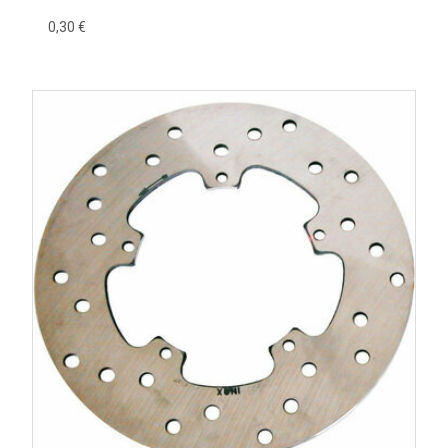
sélectionner les références parfaitement adaptées à votre
0,30 €
modèle.
Questions fréquentes
Quand remplacer un disque de frein ?
Lorsqu'il atteint son épaisseur minimale, présente un voile,
des fissures ou une usure importante.
Faut-il remplacer les plaquettes en même temps ?
Oui, c'est fortement recommandé afin d'obtenir un contact
parfait entre les deux surfaces de friction et un freinage
optimal.
Pourquoi le levier vibre-t-il au freinage ?
Des vibrations peuvent indiquer un disque voilé, une usure
irrégulière ou un défaut de montage.
Quelle est la différence entre un disque fixe et un
disque flottant ?