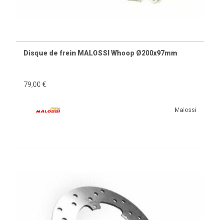
fortement conseillé afin d'obtenir un contact homogène
avec la nouvelle surface de freinage.
Check-list atelier
Disque de frein MALOSSI Whoop Ø200x97mm
Comparer les dimensions avec le disque d'origine.
Nettoyer le moyeu avant le montage.
79,00 €
Respecter le couple de serrage des vis.
Contrôler le voile après montage.
Malossi
Monter des plaquettes compatibles.
Vérifier le niveau de liquide de frein.
Effectuer un rodage progressif.
Conseils d'atelier BellaVespista
Après le remplacement d'un disque, réalisez un rodage
progressif sur plusieurs dizaines de kilomètres en évitant
les freinages violents. Cette phase permet aux plaquettes
d'épouser parfaitement la surface du disque et garantit un