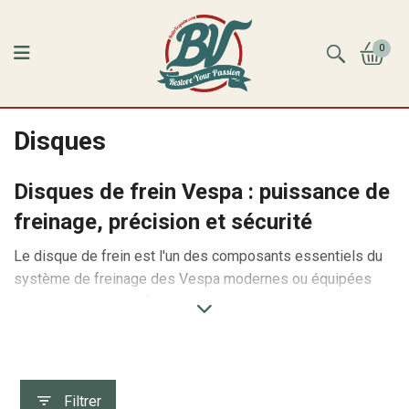
0
Disques
Disques de frein Vespa : puissance de
freinage, précision et sécurité
Le disque de frein est l'un des composants essentiels du
système de freinage des Vespa modernes ou équipées
d'une conversion en frein à disque. Associé à l'étrier et aux
plaquettes, il transforme l'énergie cinétique du scooter en
chaleur par friction afin de ralentir efficacement la roue.
Grâce à leur excellente dissipation thermique, les freins à
disque offrent un freinage plus puissant, plus progressif et
Filtrer