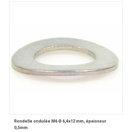
constant. Les matériaux utilisés limitent les déformations,
améliorent la dissipation de la chaleur et contribuent à une
meilleure longévité du système de freinage.
Pièces à contrôler en même temps
Étriers de frein
.
Plaquettes et garnitures
.
Maîtres-cylindres
.
Durites de frein
.
Moyeu avant
.
Freins Vespa
.
Vues éclatées et documentation
technique
Les
vues éclatées Vespa
permettent d'identifier
précisément le disque de frein, son système de fixation,
Rondelle ondulée M6 Ø 6,4x12 mm, épaisseur
0,5mm
les plaquettes, l'étrier et les différents composants afin de