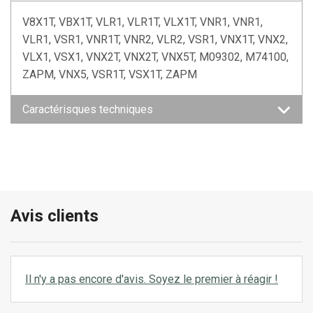
V8X1T, VBX1T, VLR1, VLR1T, VLX1T, VNR1, VNR1,
VLR1, VSR1, VNR1T, VNR2, VLR2, VSR1, VNX1T, VNX2,
VLX1, VSX1, VNX2T, VNX2T, VNX5T, M09302, M74100,
ZAPM, VNX5, VSR1T, VSX1T, ZAPM
Caractérisques techniques
Avis clients
Il n'y a pas encore d'avis. Soyez le premier à réagir !