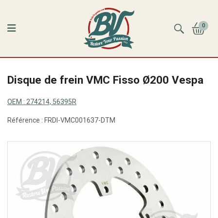
0
Disque de frein VMC Fisso Ø200 Vespa
OEM :
274214, 56395R
Référence :
FRDI-VMC001637-DTM