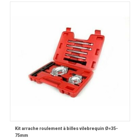
Complétez votre atelier Vespa
Découvrez également nos
roulements moteur
,
joints spi
,
joints moteur
,
embrayages
,
boîtes de vitesses
,
pièces
d'allumage
,
pièces moteur Vespa
ainsi que les
vues
éclatées
afin de préparer vos interventions dans les
meilleures conditions.
Kit arrache roulement à billes vilebrequin Ø=35-
75mm