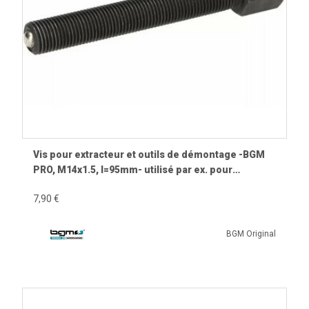
Vis pour extracteur et outils de démontage -BGM
PRO, M14x1.5, l=95mm- utilisé par ex. pour
BGM7660TL, BGM8819N, BGM 8819NF
7,90 €
BGM Original