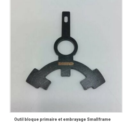
filetages.
Forcer sur les carters moteur lors du démontage.
Conseils d'atelier
Lors d'une réfection moteur, utilisez toujours les outils
adaptés à votre génération de moteur Vespa. Les
dimensions des extracteurs, des bloque-volants ou des
outils d'embrayage peuvent varier selon les modèles
Smallframe, Largeframe ou Wideframe. Un outillage de
qualité facilite considérablement le travail tout en limitant
les risques de détérioration des composants.
Avant chaque remontage, nettoyez soigneusement les
filetages, lubrifiez légèrement les surfaces de montage
lorsque cela est recommandé et respectez les couples de
serrage préconisés par le constructeur.
Outil bloque primaire et embrayage Smallframe
Quels outils pour refaire un moteur