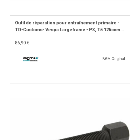
Outil de réparation pour entraînement primaire -
TD-Customs- Vespa Largeframe - PX, T5 125ccm,
Cosa, Sprint, Rally, GT125, GTR125, TS125, GL150,
86,90 €
VBC, VNC (ab11001), GS160/GS4, SS180 - utilisé
pour rivets / arbre
BGM Original