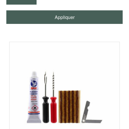
montage recommandées par Piaggio.
BellaVespista vous propose une sélection d'outils
Appliquer
professionnels compatibles avec les moteurs Vespa
Smallframe, Largeframe et Wideframe : extracteurs, bloque-
volants, outils d'embrayage, presses, outils de montage de
vilebrequin, pinces, clés spéciales et accessoires d'atelier
soigneusement sélectionnés pour leur qualité et leur
fiabilité.
Pourquoi utiliser un outillage
spécifique Vespa ?
De nombreux composants du moteur Vespa nécessitent
des outils dédiés. L'utilisation d'un extracteur approprié,
d'un bloque-volant ou d'un outil de montage permet de
préserver les carters moteur, les filetages, le vilebrequin,
les roulements et les différents organes de transmission.
Un bon outillage facilite également les opérations de