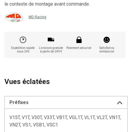
le contexte de montage avant commande.
MD Racing
Expédition rapide
Livraison gratuite
Paiement sécurisé
Satisfait ou
sous 24h
à partir de 249 €
remboursé
Vues éclatées
Préfixes
V15T, V1T, V30T, V33T, VB1T, VGL1T, VL1T, VL2T, VN1T,
VN2T, VS1, VSB1, VSC1