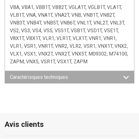
VBA, VBA1, VBB1T, VBB2T, VGLA1T, VGLB1T, VLA1T,
VLB1T, VNA, VNA1T, VNA2T, VNB, VNB1T, VNB2T,
VNB3T, VNB4T, VNB5T, VNB6T, VNL1T, VNL2T, VNL3T,
VS2, VS3, VS4, VS5, VS51T, VSB1T, VSD1T, VSE1T,
V8X1T, VBX1T, VLR1, VLR1T, VLX1T, VNR1, VNR1,
VLR1, VSR1, VNR1T, VNR2, VLR2, VSR1, VNX1T, VNX2,
VLX1, VSX1, VNX2T, VNX2T, VNX5T, M09302, M74100,
ZAPM, VNX5, VSR1T, VSX1T, ZAPM
Caractérisques techniques
Avis clients