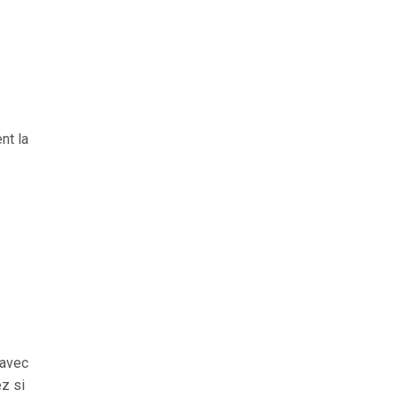
nt la
e
 avec
ez si