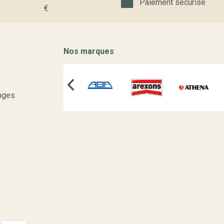
Paiement sécurisé
€
Nos marques
nges