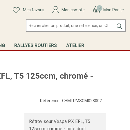
0
Mes favoris
Mon compte
Mon Panier
NG
RALLYES ROUTIERS
ATELIER
EFL, T5 125ccm, chromé -
Référence :
CHMI-RMSCM028002
Rétroviseur Vespa PX EFL, T5
125ccm, chromé - coté droit