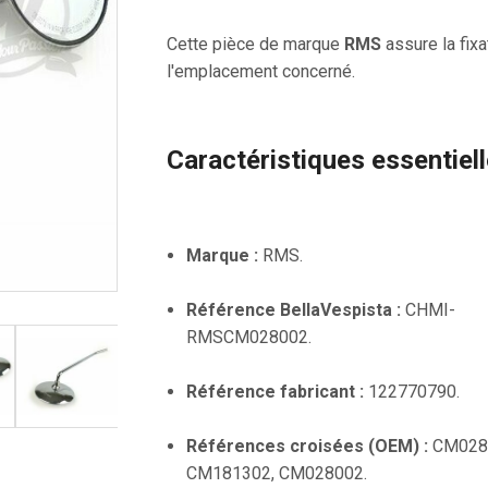
Cette pièce de marque
RMS
assure la fixa
l'emplacement concerné.
Caractéristiques essentiel
Marque :
RMS.
Référence BellaVespista :
CHMI-
RMSCM028002.
Référence fabricant :
122770790.
Références croisées (OEM) :
CM028
CM181302, CM028002.