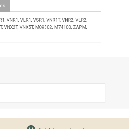
ues
R1, VNR1, VLR1, VSR1, VNR1T, VNR2, VLR2,
2T, VNX2T, VNX5T, M09302, M74100, ZAPM,