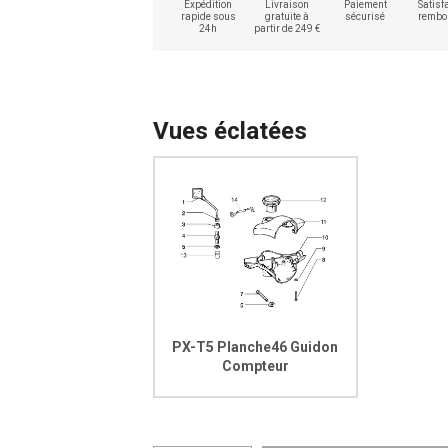
Expédition
Livraison
Paiement
Satisfa
rapide sous
gratuite à
sécurisé
rembo
24h
partir de 249 €
Vues éclatées
PX-T5 Planche46 Guidon
Compteur