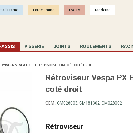
mall Frame
Large Frame
PX-T5
Moderne
HÂSSIS
VISSERIE
JOINTS
ROULEMENTS
RACI
OVISEUR VESPA PX EFL, T5 125CCM, CHROMÉ - COTÉ DROIT
Rétroviseur Vespa PX 
coté droit
OEM :
CM028003
,
CM181302
,
CM028002
Rétroviseur