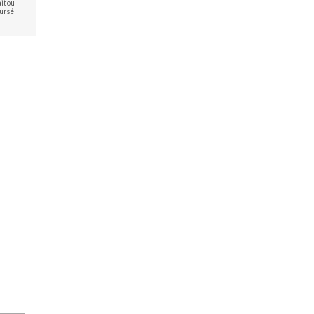
it ou
ursé