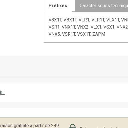
Préfixes
Caractérisques techniq
V8X1T, VBX1T, VLR1, VLR1T, VLX1T, VN
VSR1, VNX1T, VNX2, VLX1, VSX1, VNX
VNX5, VSR1T, VSX1T, ZAPM
r !
raison gratuite à partir de 249