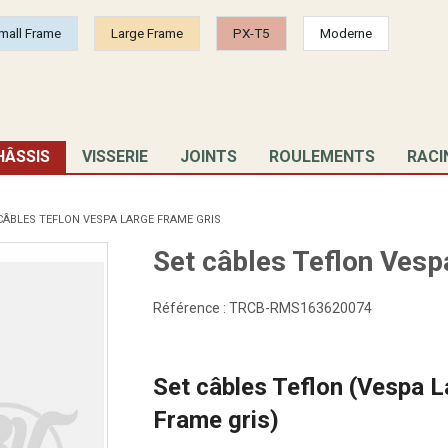
mall Frame
Large Frame
PX-T5
Moderne
HÂSSIS
VISSERIE
JOINTS
ROULEMENTS
RACI
CÂBLES TEFLON VESPA LARGE FRAME GRIS
Set câbles Teflon Vesp
Référence :
TRCB-RMS163620074
Set câbles Teflon (Vespa L
Frame gris)