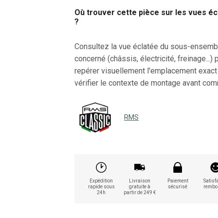
Où trouver cette pièce sur les vues é
?
Consultez la vue éclatée du sous-ensemb
concerné (châssis, électricité, freinage...) 
repérer visuellement l'emplacement exact
vérifier le contexte de montage avant co
RMS
Expédition
Livraison
Paiement
Satisfa
rapide sous
gratuite à
sécurisé
rembo
24h
partir de 249 €