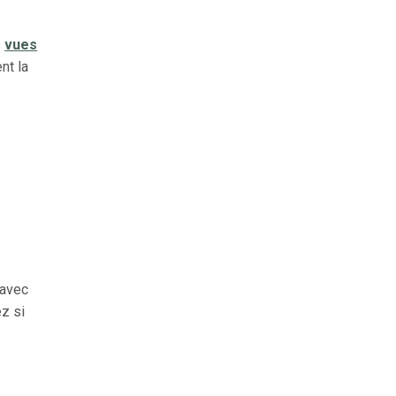
s
vues
nt la
e
 avec
ez si