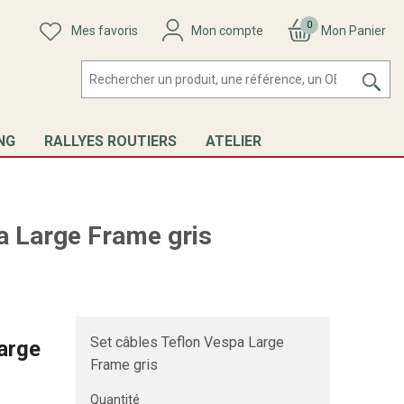
0
Mes favoris
Mon compte
Mon Panier
NG
RALLYES ROUTIERS
ATELIER
a Large Frame gris
Set câbles Teflon Vespa Large
arge
Frame gris
Quantité