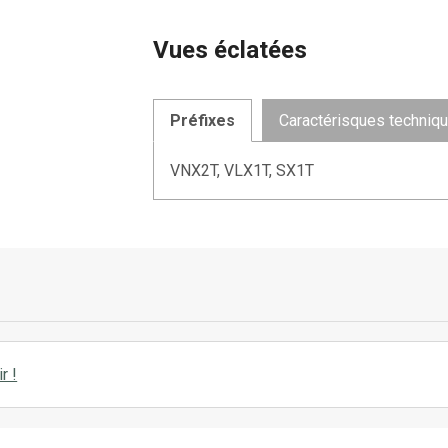
Vues éclatées
Préfixes
Caractérisques techniq
VNX2T, VLX1T, SX1T
r !