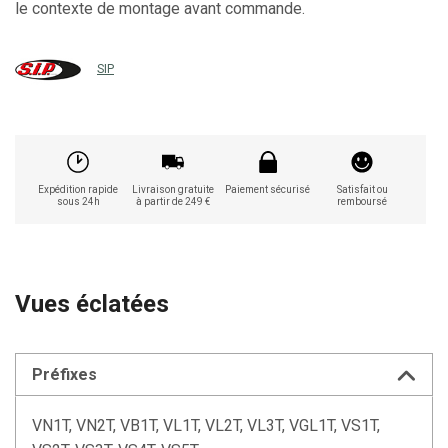
le contexte de montage avant commande.
SIP
Expédition rapide
Livraison gratuite
Paiement sécurisé
Satisfait ou
sous 24h
à partir de 249 €
remboursé
Vues éclatées
Préfixes
VN1T, VN2T, VB1T, VL1T, VL2T, VL3T, VGL1T, VS1T,