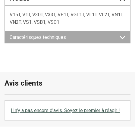
V15T, V1T, V30T, V33T, VB1T, VGL1T, VL1T, VL2T, VN1T,
VN2T, VS1, VSB1, VSC1
Caractérisques techniques
Avis clients
Il n'y a pas encore d'avis. Soyez le premier à réagir !