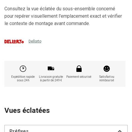
Consultez la vue éclatée du sous-ensemble concerné
pour repérer visuellement l'emplacement exact et vérifier
le contexte de montage avant commande.
Dellorto
Expédition rapide
Livraison gratuite
Paiement sécurisé
Satisfait ou
sous 24h
à partir de 249 €
remboursé
Vues éclatées
Préfixes