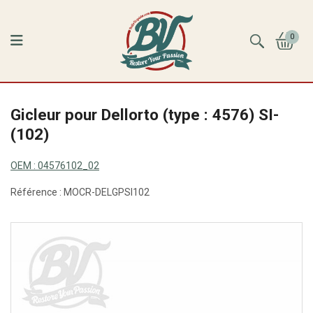
0
Gicleur pour Dellorto (type : 4576) SI-
(102)
OEM :
04576102_02
Référence :
MOCR-DELGPSI102