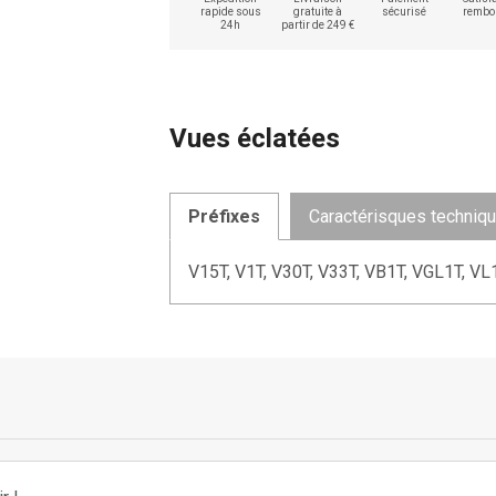
rapide sous
gratuite à
sécurisé
rembo
24h
partir de 249 €
Vues éclatées
Préfixes
Caractérisques techniq
V15T, V1T, V30T, V33T, VB1T, VGL1T, VL