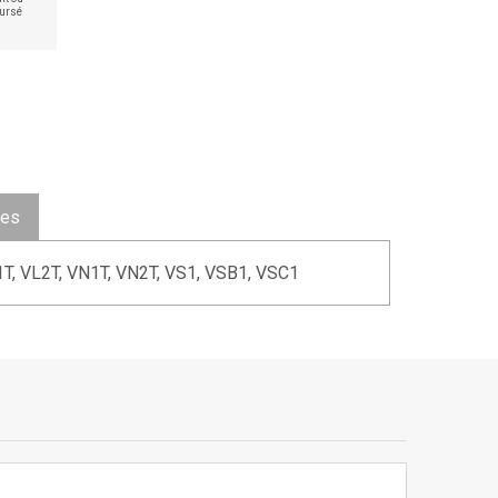
ursé
ues
1T, VL2T, VN1T, VN2T, VS1, VSB1, VSC1