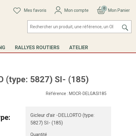
0
Mes favoris
Mon compte
Mon Panier
NG
RALLYES ROUTIERS
ATELIER
 (type: 5827) SI- (185)
Référence :
MOCR-DELGASI185
Gicleur d'air -DELLORTO (type:
ype:
5827) SI- (185)
Quantité