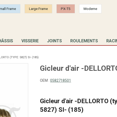
mall Frame
Large Frame
PX-T5
Moderne
HÂSSIS
VISSERIE
JOINTS
ROULEMENTS
RACI
ORTO (TYPE: 5827) SI- (185)
Gicleur d'air -DELLORTO
OEM :
0582718501
Gicleur d'air -DELLORTO (t
5827) SI- (185)