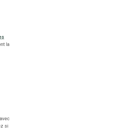
es
nt la
e
 avec
ez si