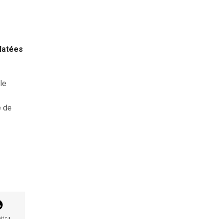
clatées
le
e de
it ou