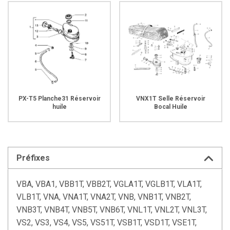
PX-T5 Planche31 Réservoir
VNX1T Selle Réservoir
huile
Bocal Huile
Préfixes
VBA, VBA1, VBB1T, VBB2T, VGLA1T, VGLB1T, VLA1T,
VLB1T, VNA, VNA1T, VNA2T, VNB, VNB1T, VNB2T,
VNB3T, VNB4T, VNB5T, VNB6T, VNL1T, VNL2T, VNL3T,
VS2, VS3, VS4, VS5, VS51T, VSB1T, VSD1T, VSE1T,