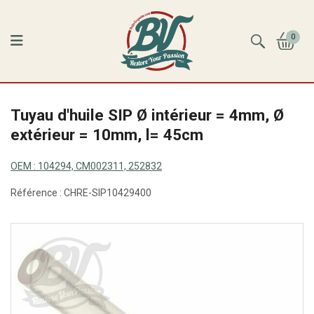
0
Tuyau d'huile SIP Ø intérieur = 4mm, Ø
extérieur = 10mm, l= 45cm
OEM :
104294, CM002311, 252832
Référence :
CHRE-SIP10429400