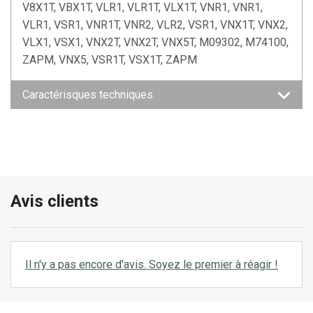
V8X1T, VBX1T, VLR1, VLR1T, VLX1T, VNR1, VNR1,
VLR1, VSR1, VNR1T, VNR2, VLR2, VSR1, VNX1T, VNX2,
VLX1, VSX1, VNX2T, VNX2T, VNX5T, M09302, M74100,
ZAPM, VNX5, VSR1T, VSX1T, ZAPM
Caractérisques techniques
Avis clients
Il n'y a pas encore d'avis. Soyez le premier à réagir !