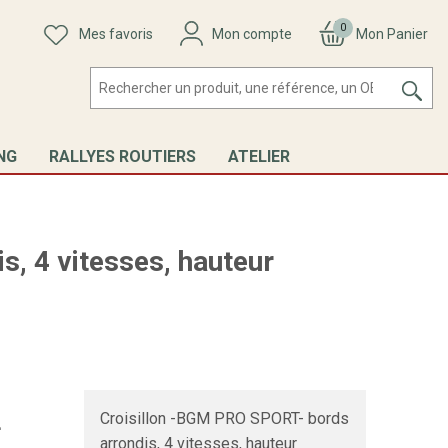
0
Mes favoris
Mon compte
Mon Panier
NG
RALLYES ROUTIERS
ATELIER
is, 4 vitesses, hauteur
Croisillon -BGM PRO SPORT- bords
4
arrondis, 4 vitesses, hauteur