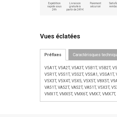
Expédition
Livraison
Paiement
Satisfa
rapide sous
gratuite à
sécurisé
rembo
24h
partir de 249 €
Vues éclatées
Préfixes
Caractérisques techniq
V5A1T, V5A2T, V5A3T, V5B1T, V5B2T, V
V5R1T, V5S1T, V5S2T, V5SA1, V5SA1T, 
V5X3T, V5X4T, V5X5, V5X5T, V8X5T, V9
VA51T, VA52T, VA52T, VA51T, V5X3T, V
VMX1T, VMX5T, VMX6T, VMX7, VMX7T,