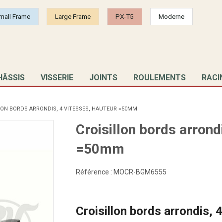
mall Frame
Large Frame
PX-T5
Moderne
HÂSSIS
VISSERIE
JOINTS
ROULEMENTS
RACI
LON BORDS ARRONDIS, 4 VITESSES, HAUTEUR =50MM
Croisillon bords arrond
=50mm
Référence :
MOCR-BGM6555
Croisillon bords arrondis, 