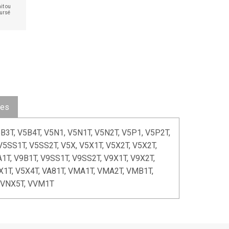
it ou
ursé
ues
5B3T, V5B4T, V5N1, V5N1T, V5N2T, V5P1, V5P2T,
V5SS1T, V5SS2T, V5X, V5X1T, V5X2T, V5X2T,
A1T, V9B1T, V9SS1T, V9SS2T, V9X1T, V9X2T,
5X1T, V5X4T, VA81T, VMA1T, VMA2T, VMB1T,
 VNX5T, VVM1T