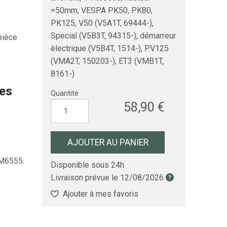
=50mm, VESPA PK50, PK80,
PK125, V50 (V5A1T, 69444-),
Special (V5B3T, 94315-), démarreur
pièce
èlectrique (V5B4T, 1514-), PV125
(VMA2T, 150203-), ET3 (VMB1T,
8161-)
les
Quantité
58,90 €
AJOUTER AU PANIER
6555.
Disponible sous 24h
Livraison prévue le
12/08/2026
Ajouter à mes favoris