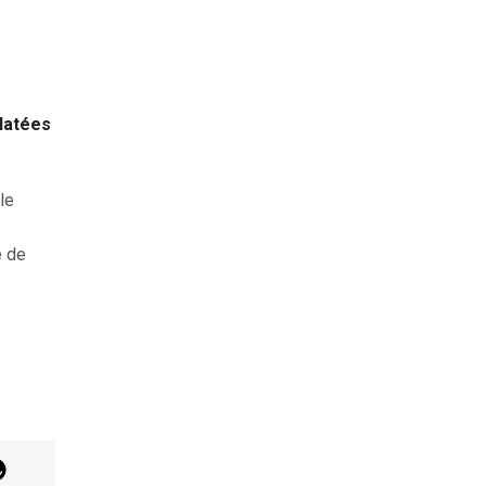
clatées
le
e de