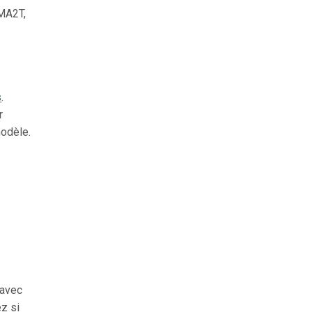
MA2T,
s
.
r
modèle.
e
 avec
ez si