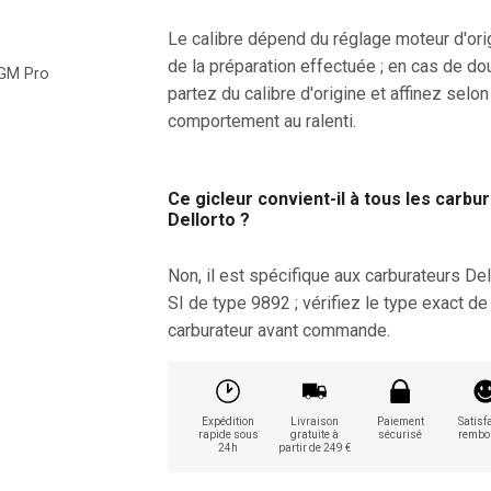
Le calibre dépend du réglage moteur d'ori
de la préparation effectuée ; en cas de do
GM Pro
partez du calibre d'origine et affinez selon
comportement au ralenti.
Ce gicleur convient-il à tous les carbu
Dellorto ?
Non, il est spécifique aux carburateurs Del
SI de type 9892 ; vérifiez le type exact de
carburateur avant commande.
Expédition
Livraison
Paiement
Satisfa
rapide sous
gratuite à
sécurisé
rembo
24h
partir de 249 €