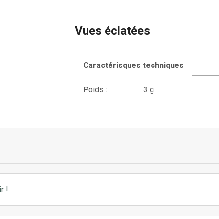
Vues éclatées
Caractérisques techniques
Poids :
3 g
r !