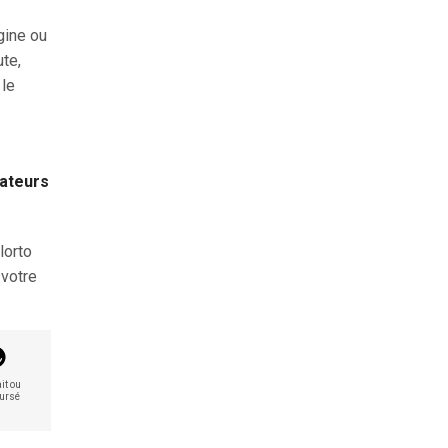
gine ou
ute,
 le
rateurs
lorto
 votre
it ou
ursé