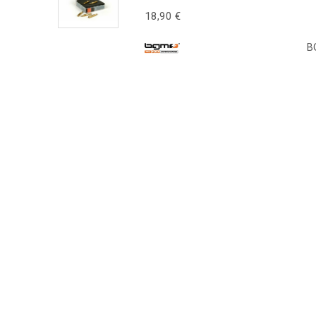
18,90 €
B