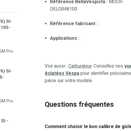
Référence BellaVespista :
MOCR-
DELGR48100.
6) SI-
Référence fabricant :
.
-105-
Applications :
.
GM Pro
Voir aussi :
Carburateur
. Consultez nos
vu
6) SI-
éclatées Vespa
pour identifier préciséme
5-
pièce sur votre modèle.
GM Pro
Questions fréquentes
 SI -
Comment choisir le bon calibre de gicl