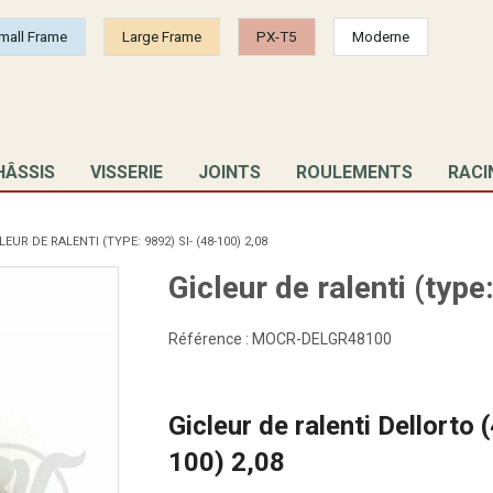
mall Frame
Large Frame
PX-T5
Moderne
HÂSSIS
VISSERIE
JOINTS
ROULEMENTS
RACI
EUR DE RALENTI (TYPE: 9892) SI- (48-100) 2,08
Gicleur de ralenti (typ
Référence :
MOCR-DELGR48100
Gicleur de ralenti Dellorto 
100) 2,08