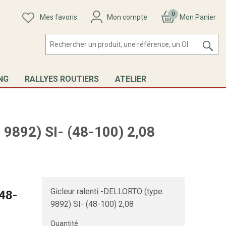
0
Mes favoris
Mon compte
Mon Panier
NG
RALLYES ROUTIERS
ATELIER
e: 9892) SI- (48-100) 2,08
Gicleur ralenti -DELLORTO (type:
(48-
9892) SI- (48-100) 2,08
Quantité