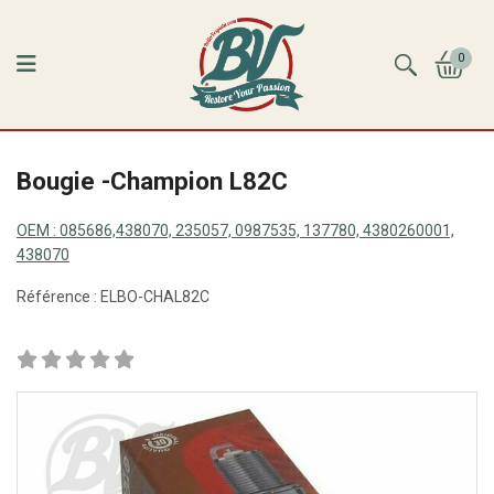
0
Bougie -Champion L82C
OEM :
085686,438070, 235057, 0987535, 137780, 4380260001,
438070
Référence :
ELBO-CHAL82C