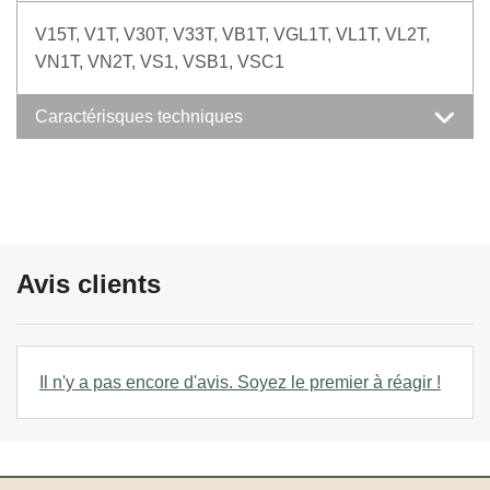
V15T, V1T, V30T, V33T, VB1T, VGL1T, VL1T, VL2T,
VN1T, VN2T, VS1, VSB1, VSC1
Caractérisques techniques
Avis clients
Il n'y a pas encore d'avis. Soyez le premier à réagir !