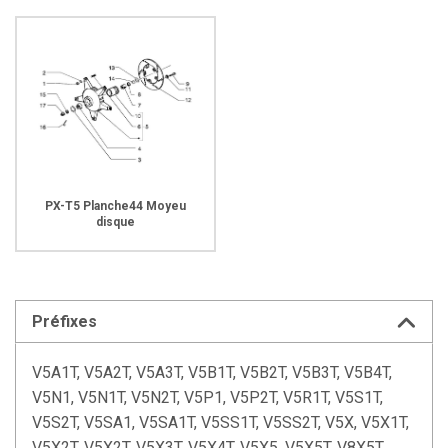
PX-T5 Planche44 Moyeu
disque
Préfixes
V5A1T, V5A2T, V5A3T, V5B1T, V5B2T, V5B3T, V5B4T,
V5N1, V5N1T, V5N2T, V5P1, V5P2T, V5R1T, V5S1T,
V5S2T, V5SA1, V5SA1T, V5SS1T, V5SS2T, V5X, V5X1T,
V5X2T, V5X2T, V5X3T, V5X4T, V5X5, V5X5T, V8X5T,