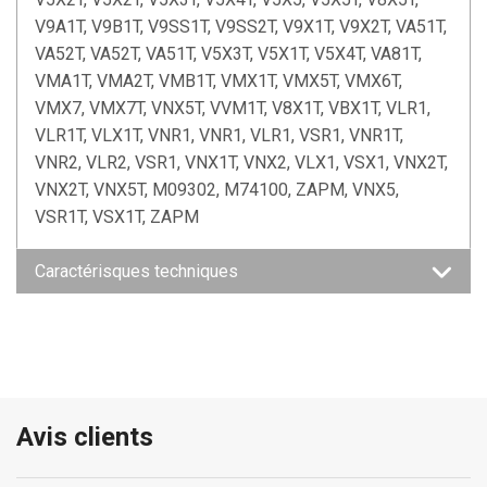
V9A1T, V9B1T, V9SS1T, V9SS2T, V9X1T, V9X2T, VA51T,
VA52T, VA52T, VA51T, V5X3T, V5X1T, V5X4T, VA81T,
VMA1T, VMA2T, VMB1T, VMX1T, VMX5T, VMX6T,
VMX7, VMX7T, VNX5T, VVM1T, V8X1T, VBX1T, VLR1,
VLR1T, VLX1T, VNR1, VNR1, VLR1, VSR1, VNR1T,
VNR2, VLR2, VSR1, VNX1T, VNX2, VLX1, VSX1, VNX2T,
VNX2T, VNX5T, M09302, M74100, ZAPM, VNX5,
VSR1T, VSX1T, ZAPM
Caractérisques techniques
Avis clients