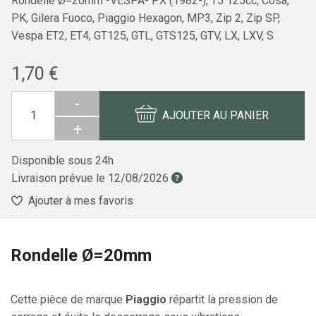
Rondelle Ø=20mm -VESPA- PX (1982-), T5 125cc, Cosa,
PK, Gilera Fuoco, Piaggio Hexagon, MP3, Zip 2, Zip SP,
Vespa ET2, ET4, GT125, GTL, GTS125, GTV, LX, LXV, S
1,70 €
-
AJOUTER AU PANIER
+
Disponible sous 24h
Livraison prévue le
12/08/2026
Ajouter à mes favoris
Rondelle Ø=20mm
Cette pièce de marque
Piaggio
répartit la pression de