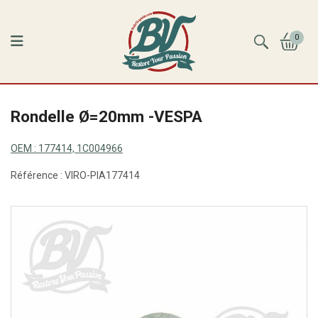
0
Rondelle Ø=20mm -VESPA
OEM :
177414, 1C004966
Référence :
VIRO-PIA177414