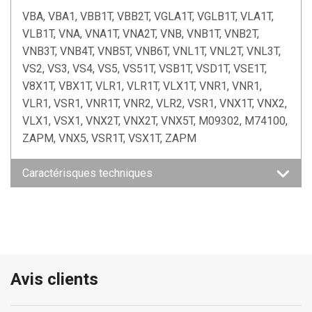
VBA, VBA1, VBB1T, VBB2T, VGLA1T, VGLB1T, VLA1T,
VLB1T, VNA, VNA1T, VNA2T, VNB, VNB1T, VNB2T,
VNB3T, VNB4T, VNB5T, VNB6T, VNL1T, VNL2T, VNL3T,
VS2, VS3, VS4, VS5, VS51T, VSB1T, VSD1T, VSE1T,
V8X1T, VBX1T, VLR1, VLR1T, VLX1T, VNR1, VNR1,
VLR1, VSR1, VNR1T, VNR2, VLR2, VSR1, VNX1T, VNX2,
VLX1, VSX1, VNX2T, VNX2T, VNX5T, M09302, M74100,
ZAPM, VNX5, VSR1T, VSX1T, ZAPM
Caractérisques techniques
Avis clients