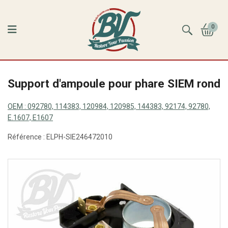
0
Support d'ampoule pour phare SIEM rond
OEM :
092780, 114383, 120984, 120985, 144383, 92174, 92780,
E.1607, E1607
Référence :
ELPH-SIE246472010