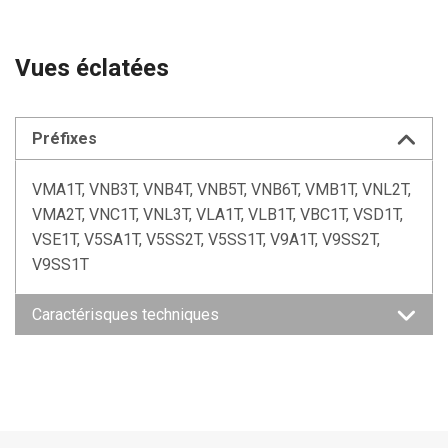
Vues éclatées
Préfixes
VMA1T, VNB3T, VNB4T, VNB5T, VNB6T, VMB1T, VNL2T,
VMA2T, VNC1T, VNL3T, VLA1T, VLB1T, VBC1T, VSD1T,
VSE1T, V5SA1T, V5SS2T, V5SS1T, V9A1T, V9SS2T,
V9SS1T
Caractérisques techniques