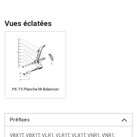
Vues éclatées
PX-T5 Planche38 Balancier
Préfixes
V8X1T, VBX1T, VLR1, VLR1T, VLX1T, VNR1, VNR1,