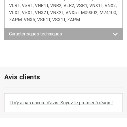
VLR1, VSR1, VNR1T, VNR2, VLR2, VSR1, VNX1T, VNX2,
VLX1, VSX1, VNX2T, VNX2T, VNX5T, M09302, M74100,
ZAPM, VNX5, VSR1T, VSX1T, ZAPM
Caractérisques techniques
Avis clients
Il n'y a pas encore d'avis. Soyez le premier à réagir !