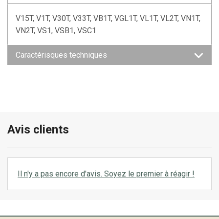
V15T, V1T, V30T, V33T, VB1T, VGL1T, VL1T, VL2T, VN1T,
VN2T, VS1, VSB1, VSC1
Caractérisques techniques
Avis clients
Il n'y a pas encore d'avis. Soyez le premier à réagir !