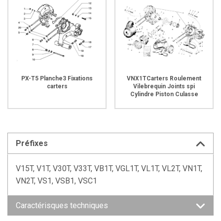
PX-T5 Planche3 Fixations
VNX1TCarters Roulement
carters
Vilebrequin Joints spi
Cylindre Piston Culasse
Préfixes
V15T, V1T, V30T, V33T, VB1T, VGL1T, VL1T, VL2T, VN1T,
VN2T, VS1, VSB1, VSC1
Caractérisques techniques