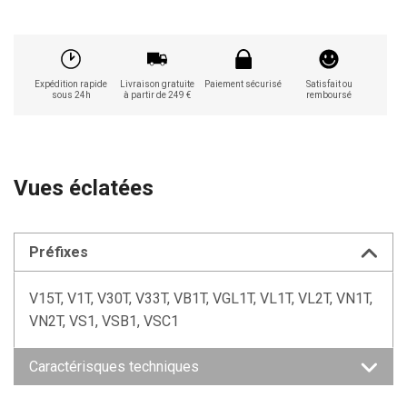
Expédition rapide
Livraison gratuite
Paiement sécurisé
Satisfait ou
sous 24h
à partir de 249 €
remboursé
Vues éclatées
Préfixes
V15T, V1T, V30T, V33T, VB1T, VGL1T, VL1T, VL2T, VN1T,
VN2T, VS1, VSB1, VSC1
Caractérisques techniques