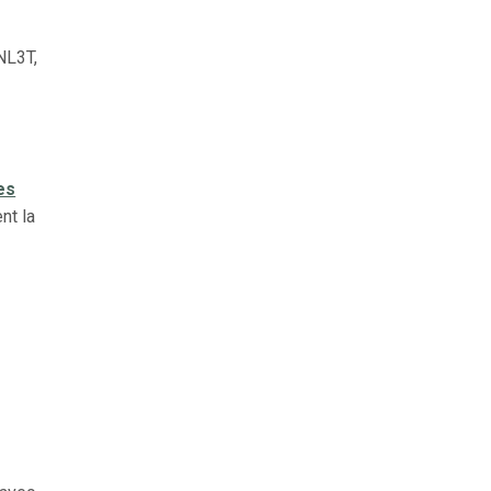
NL3T,
es
nt la
e