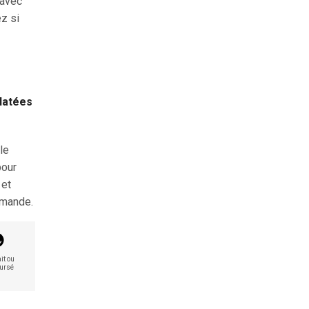
 avec
ez si
clatées
le
pour
 et
mmande.
it ou
ursé