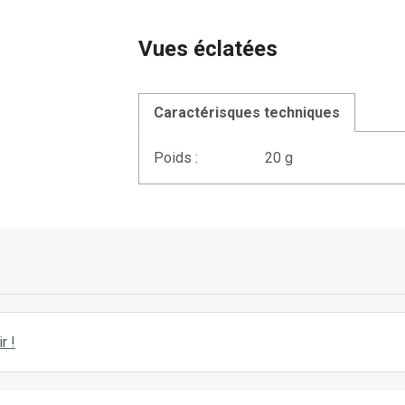
Vues éclatées
Caractérisques techniques
Poids :
20 g
r !