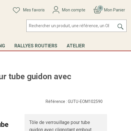
0
Mes favoris
Mon compte
Mon Panier
NG
RALLYES ROUTIERS
ATELIER
our tube guidon avec
Référence :
GUTU-EOM102590
Tôle de verrouillage pour tube
ube
guidon avec clignotant embout