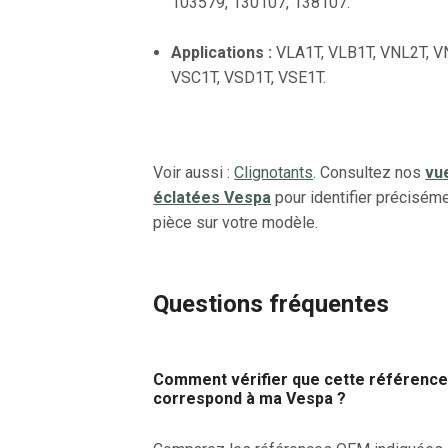
103579, 130107, 138107.
Applications :
VLA1T, VLB1T, VNL2T, V
VSC1T, VSD1T, VSE1T.
Voir aussi :
Clignotants
. Consultez nos
vu
éclatées Vespa
pour identifier préciséme
pièce sur votre modèle.
Questions fréquentes
Comment vérifier que cette référenc
correspond à ma Vespa ?