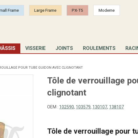
mall Frame
Large Frame
PX-T5
Moderne
HÂSSIS
VISSERIE
JOINTS
ROULEMENTS
RACI
ROUILLAGE POUR TUBE GUIDON AVEC CLIGNOTANT
Tôle de verrouillage p
clignotant
OEM :
102590
,
103579
,
130107
,
138107
Tôle de verrouillage pour t