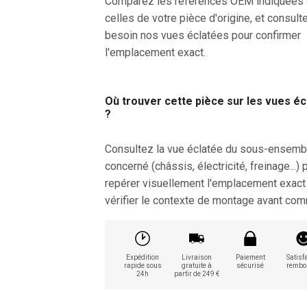
Comparez les références OEM indiquées
celles de votre pièce d'origine, et consult
besoin nos vues éclatées pour confirmer
l'emplacement exact.
Où trouver cette pièce sur les vues é
?
Consultez la vue éclatée du sous-ensemb
concerné (châssis, électricité, freinage...) 
repérer visuellement l'emplacement exact
vérifier le contexte de montage avant co
Expédition
Livraison
Paiement
Satisfa
rapide sous
gratuite à
sécurisé
rembo
24h
partir de 249 €