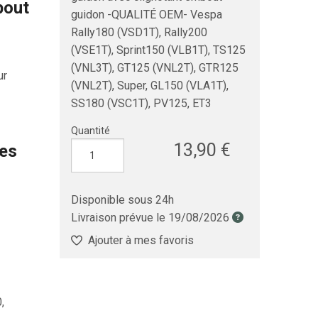
bout
guidon -QUALITÉ OEM- Vespa
Rally180 (VSD1T), Rally200
(VSE1T), Sprint150 (VLB1T), TS125
(VNL3T), GT125 (VNL2T), GTR125
ur
(VNL2T), Super, GL150 (VLA1T),
SS180 (VSC1T), PV125, ET3
Quantité
13,90 €
les
Disponible sous 24h
Livraison prévue le
19/08/2026
Ajouter à mes favoris
,