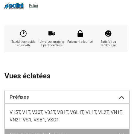
Polini
Expédition rapide
Livraison gratuite
Paiement sécurisé
Satisfait ou
sous 24h
à partir de 249 €
remboursé
Vues éclatées
Préfixes
V15T, V1T, V30T, V33T, VB1T, VGL1T, VL1T, VL2T, VN1T,
VN2T, VS1, VSB1, VSC1