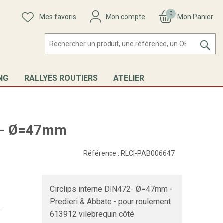
0
Mes favoris
Mon compte
Mon Panier
NG
RALLYES ROUTIERS
ATELIER
72- Ø=47mm
Référence :
RLCI-PAB006647
Circlips interne DIN472- Ø=47mm -
Predieri & Abbate - pour roulement
e
613912 vilebrequin côté