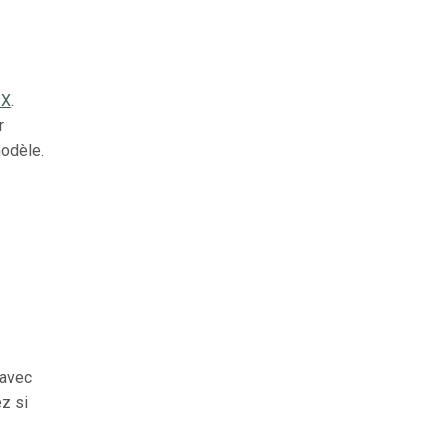
PX
.
r
modèle.
e
 avec
ez si