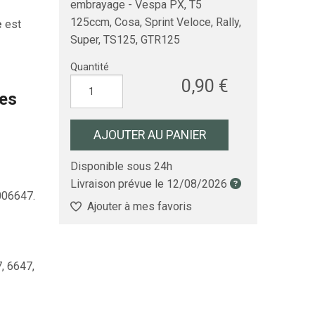
embrayage - Vespa PX, T5
125ccm, Cosa, Sprint Veloce, Rally,
e
est
Super, TS125, GTR125
Quantité
0,90 €
les
AJOUTER AU PANIER
Disponible sous 24h
Livraison prévue le
12/08/2026
06647.
Ajouter à mes favoris
, 6647,