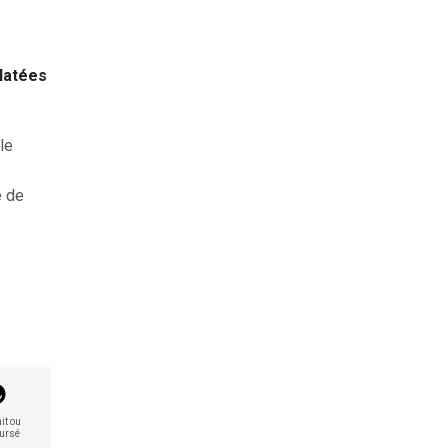
clatées
le
e de
it ou
ursé