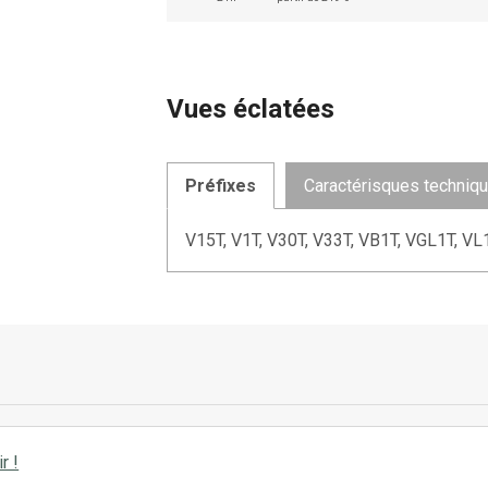
Vues éclatées
Préfixes
Caractérisques techniq
V15T, V1T, V30T, V33T, VB1T, VGL1T, VL
r !