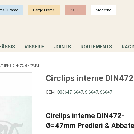
mall Frame
Large Frame
PX-T5
Moderne
HÂSSIS
VISSERIE
JOINTS
ROULEMENTS
RACI
INTERNE DIN472- Ø=47MM
Circlips interne DIN4
OEM :
006647
,
6647
,
S.6647
,
S6647
Circlips interne DIN472-
Ø=47mm Predieri & Abbat