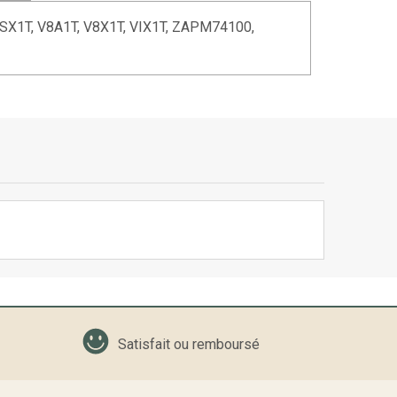
VSX1T, V8A1T, V8X1T, VIX1T, ZAPM74100,
Satisfait ou remboursé