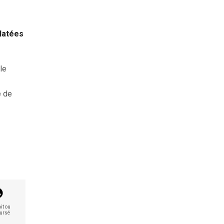
clatées
le
e de
it ou
ursé