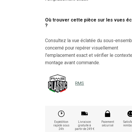
Où trouver cette pièce sur les vues é
?
Consultez la vue éclatée du sous-ensemb
concerné pour repérer visuellement
l'emplacement exact et vérifier le context
montage avant commande.
RMS
Expédition
Livraison
Paiement
Satisfa
rapide sous
gratuite à
sécurisé
rembo
24h
partir de 249 €