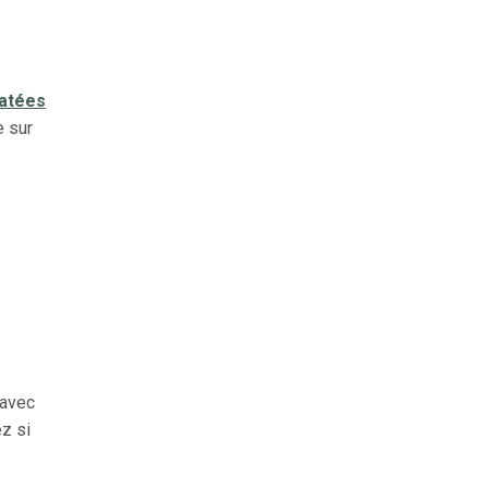
latées
e sur
e
 avec
ez si