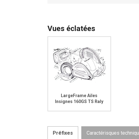
Vues éclatées
LargeFrame Ailes
Insignes 160GS TS Raly
Préfixes
Caractérisques techniq