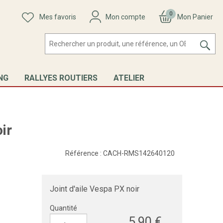
0
Mes favoris
Mon compte
Mon Panier
NG
RALLYES ROUTIERS
ATELIER
ir
Référence :
CACH-RMS142640120
Joint d'aile Vespa PX noir
Quantité
5,90 €