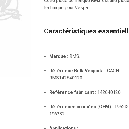
Cette pièce de marque
RMS
est une pièc
technique pour Vespa.
Caractéristiques essentiel
Marque :
RMS.
Référence BellaVespista :
CACH-
RMS142640120.
Référence fabricant :
142640120.
Références croisées (OEM) :
196230
196232.
Applications :
.