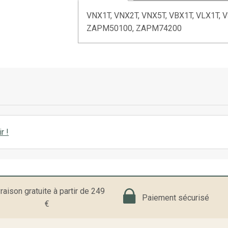
VNX1T, VNX2T, VNX5T, VBX1T, VLX1T, 
ZAPM50100, ZAPM74200
r !
raison gratuite à partir de 249
Paiement sécurisé
€