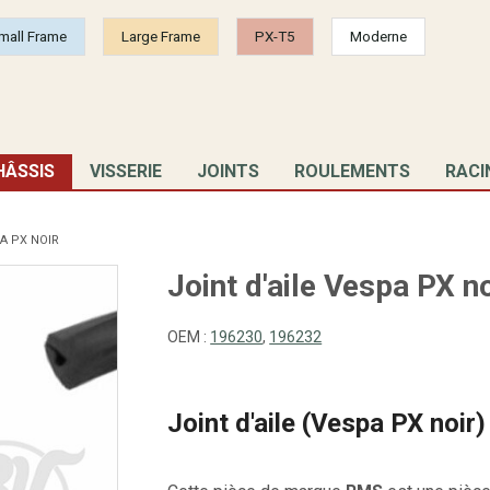
mall Frame
Large Frame
PX-T5
Moderne
HÂSSIS
VISSERIE
JOINTS
ROULEMENTS
RACI
PA PX NOIR
Joint d'aile Vespa PX no
OEM :
196230
,
196232
Joint d'aile (Vespa PX noir)