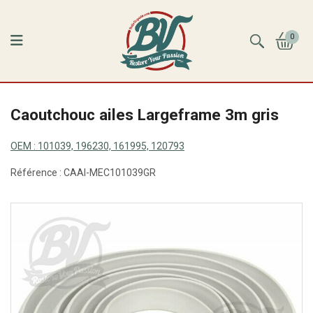
0
Caoutchouc ailes Largeframe 3m gris
OEM :
101039, 196230, 161995, 120793
Référence :
CAAI-MEC101039GR