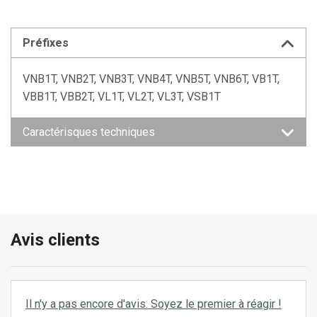
Préfixes
VNB1T, VNB2T, VNB3T, VNB4T, VNB5T, VNB6T, VB1T,
VBB1T, VBB2T, VL1T, VL2T, VL3T, VSB1T
Caractérisques techniques
Avis clients
Il n'y a pas encore d'avis. Soyez le premier à réagir !