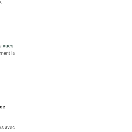
,
os
vues
ément la
nce
es avec