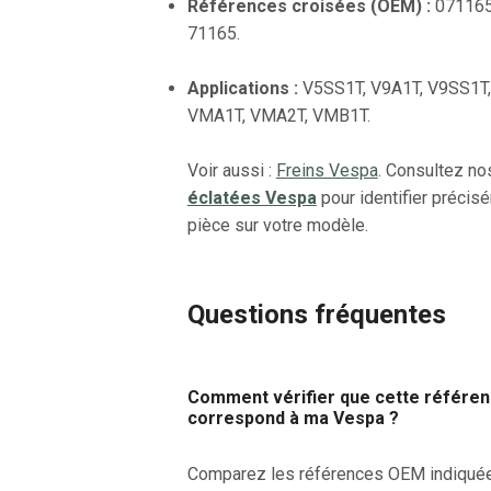
Références croisées (OEM) :
071165
71165.
Applications :
V5SS1T, V9A1T, V9SS1T,
VMA1T, VMA2T, VMB1T.
Voir aussi :
Freins Vespa
. Consultez n
éclatées Vespa
pour identifier précis
pièce sur votre modèle.
Questions fréquentes
Comment vérifier que cette référe
correspond à ma Vespa ?
Comparez les références OEM indiqué