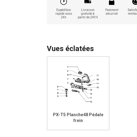
Expédition
Livraison
Paiement
Satisfa
rapide sous
gratuite à
sécurisé
rembo
24h
partir de 249 €
Vues éclatées
PX-T5 Planche48 Pédale
frein