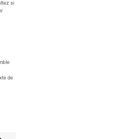
ltez si
er
emble
exte de