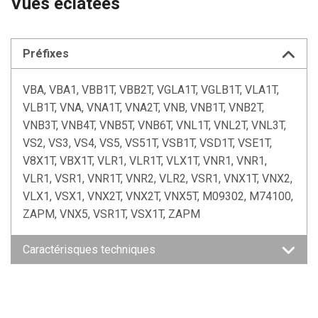
Vues éclatées
Préfixes
VBA, VBA1, VBB1T, VBB2T, VGLA1T, VGLB1T, VLA1T,
VLB1T, VNA, VNA1T, VNA2T, VNB, VNB1T, VNB2T,
VNB3T, VNB4T, VNB5T, VNB6T, VNL1T, VNL2T, VNL3T,
VS2, VS3, VS4, VS5, VS51T, VSB1T, VSD1T, VSE1T,
V8X1T, VBX1T, VLR1, VLR1T, VLX1T, VNR1, VNR1,
VLR1, VSR1, VNR1T, VNR2, VLR2, VSR1, VNX1T, VNX2,
VLX1, VSX1, VNX2T, VNX2T, VNX5T, M09302, M74100,
ZAPM, VNX5, VSR1T, VSX1T, ZAPM
Caractérisques techniques