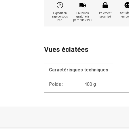
Expédition
Livraison
Paiement
Satisfa
rapide sous
gratuite à
sécurisé
rembo
24h
partir de 249 €
Vues éclatées
Caractérisques techniques
Poids :
400 g