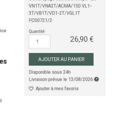
VN1T/VNA2T/ACMA/150 VL1-
3T/VB1T/VD1-2T/VGL1T
FCS0721/2
èce
Quantité
26,90 €
AJOUTER AU PANIER
les
Disponible sous 24h
Livraison prévue le
13/08/2026
Ajouter à mes favoris
R