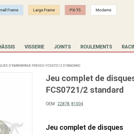
mall Frame
Large Frame
PX-T5
Moderne
HÂSSIS
VISSERIE
JOINTS
ROULEMENTS
RACI
QUES D'EMBRAYAGE FERODO FCS0721/2 STANDARD
Jeu complet de disqu
FCS0721/2 standard
OEM :
22878
,
81004
Jeu complet de disques