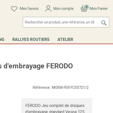
0
Mes favoris
Mon compte
Mon Panier
NG
RALLYES ROUTIERS
ATELIER
es d'embrayage FERODO
Référence :
MOEM-FER FCS0721/2
FERODO Jeu complet de disques
d'embrayage standard Vespa 125