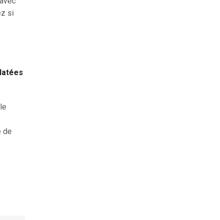
 avec
ez si
clatées
le
e de