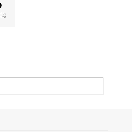
it ou
ursé