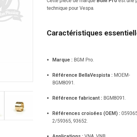
Cette pièce de marque
BGM Pro
est une 
technique pour Vespa.
Caractéristiques essentiel
Marque :
BGM Pro.
Référence BellaVespista :
MOEM-
BGM8091.
Référence fabricant :
BGM8091.
Références croisées (OEM) :
059365
2/59365, 93652.
Applications :
VNA, VNB.