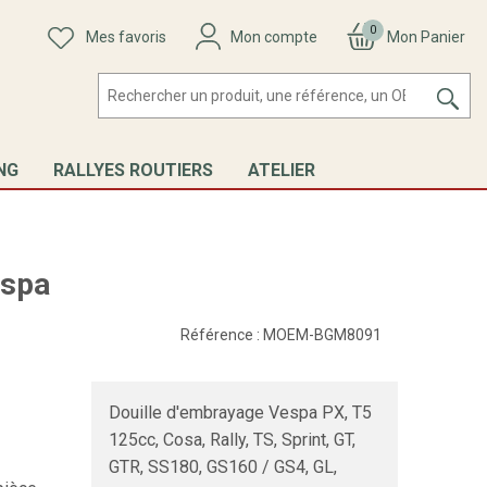
0
Mes favoris
Mon compte
Mon Panier
NG
RALLYES ROUTIERS
ATELIER
espa
Référence :
MOEM-BGM8091
Douille d'embrayage Vespa PX, T5
125cc, Cosa, Rally, TS, Sprint, GT,
GTR, SS180, GS160 / GS4, GL,