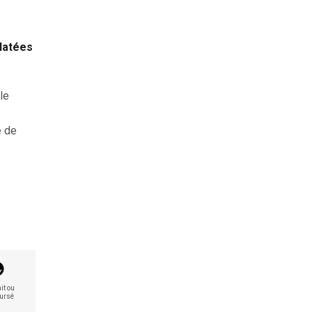
clatées
le
e de
it ou
ursé