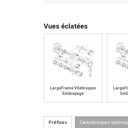
Vues éclatées
LargeFrame Vilebrequin
LargeFr
Embrayage
Emb
Préfixes
Caractérisques techniq