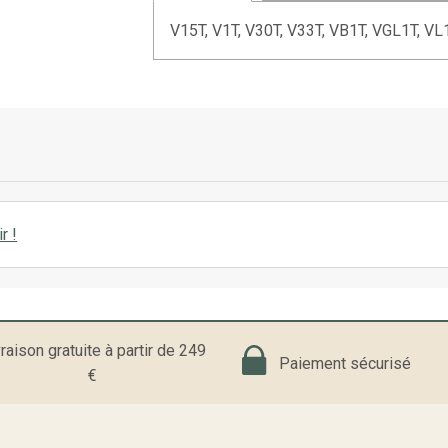
V15T, V1T, V30T, V33T, VB1T, VGL1T, VL
r !
raison gratuite à partir de 249
Paiement sécurisé
€