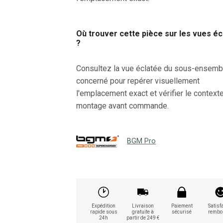
Où trouver cette pièce sur les vues é
?
Consultez la vue éclatée du sous-ensemb
concerné pour repérer visuellement
l'emplacement exact et vérifier le context
montage avant commande.
BGM Pro
Expédition
Livraison
Paiement
Satisfa
rapide sous
gratuite à
sécurisé
rembo
24h
partir de 249 €