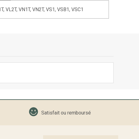
1T, VL2T, VN1T, VN2T, VS1, VSB1, VSC1
Satisfait ou remboursé