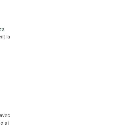
es
nt la
e
 avec
ez si