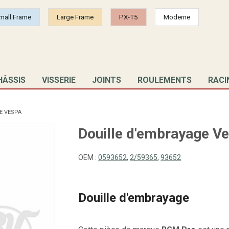
mall Frame
Large Frame
PX-T5
Moderne
HÂSSIS
VISSERIE
JOINTS
ROULEMENTS
RACI
E VESPA
Douille d'embrayage V
OEM :
0593652
,
2/59365
,
93652
Douille d'embrayage