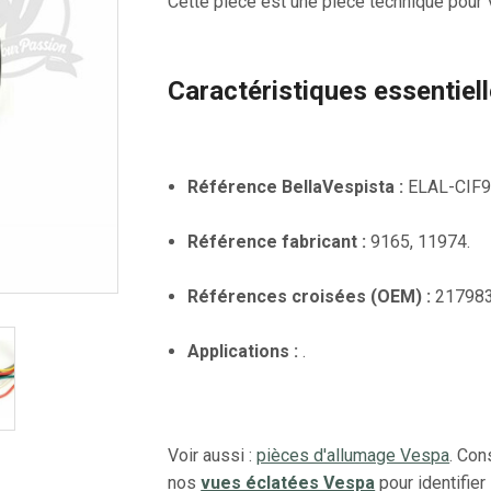
Cette pièce est une pièce technique pour
Caractéristiques essentiel
Référence BellaVespista :
ELAL-CIF9
Référence fabricant :
9165, 11974.
Références croisées (OEM) :
217983
Applications :
.
Voir aussi :
pièces d'allumage Vespa
. Con
nos
vues éclatées Vespa
pour identifier