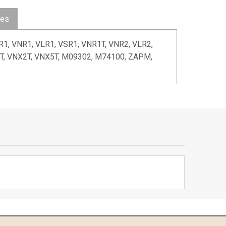
ues
R1, VNR1, VLR1, VSR1, VNR1T, VNR2, VLR2,
2T, VNX2T, VNX5T, M09302, M74100, ZAPM,