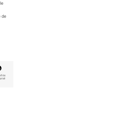
le
e de
it ou
ursé