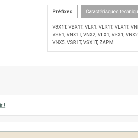
Préfixes
Caractérisques techniq
V8X1T, VBX1T, VLR1, VLR1T, VLX1T, VN
VSR1, VNX1T, VNX2, VLX1, VSX1, VNX
VNX5, VSR1T, VSX1T, ZAPM
r !