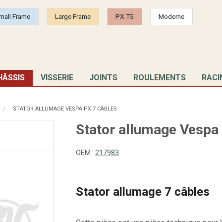
mall Frame
Large Frame
PX-T5
Moderne
HÂSSIS
VISSERIE
JOINTS
ROULEMENTS
RACI
STATOR ALLUMAGE VESPA PX 7 CÂBLES
Stator allumage Vespa
OEM :
217983
Stator allumage 7 câbles