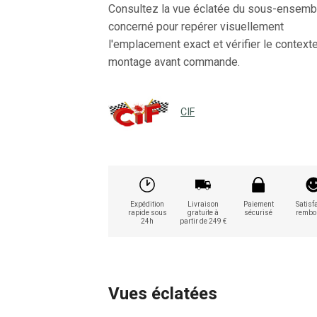
Consultez la vue éclatée du sous-ensemb
concerné pour repérer visuellement
l'emplacement exact et vérifier le context
montage avant commande.
CIF
Expédition
Livraison
Paiement
Satisfa
rapide sous
gratuite à
sécurisé
rembo
24h
partir de 249 €
Vues éclatées