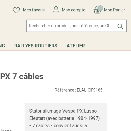
0
Mes favoris
Mon compte
Mon Panier
NG
RALLYES ROUTIERS
ATELIER
 PX 7 câbles
Référence :
ELAL-CIF9165
Stator allumage Vespa PX Lusso
Elestart (avec batterie 1984-1997)
- 7 câbles - convient aussi à