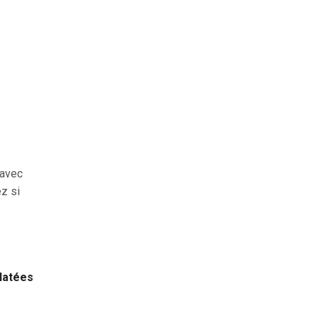
e
 avec
ez si
clatées