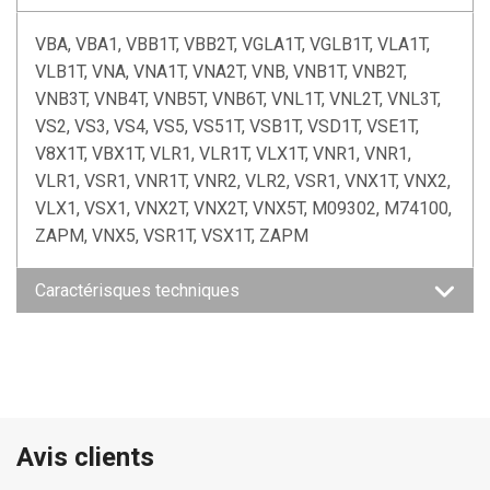
VBA, VBA1, VBB1T, VBB2T, VGLA1T, VGLB1T, VLA1T,
VLB1T, VNA, VNA1T, VNA2T, VNB, VNB1T, VNB2T,
VNB3T, VNB4T, VNB5T, VNB6T, VNL1T, VNL2T, VNL3T,
VS2, VS3, VS4, VS5, VS51T, VSB1T, VSD1T, VSE1T,
V8X1T, VBX1T, VLR1, VLR1T, VLX1T, VNR1, VNR1,
VLR1, VSR1, VNR1T, VNR2, VLR2, VSR1, VNX1T, VNX2,
VLX1, VSX1, VNX2T, VNX2T, VNX5T, M09302, M74100,
ZAPM, VNX5, VSR1T, VSX1T, ZAPM
Caractérisques techniques
Avis clients