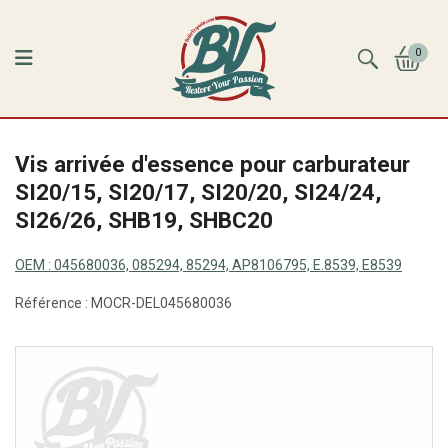
0
Vis arrivée d'essence pour carburateur
SI20/15, SI20/17, SI20/20, SI24/24,
SI26/26, SHB19, SHBC20
OEM :
045680036, 085294, 85294, AP8106795, E.8539, E8539
Référence :
MOCR-DEL045680036