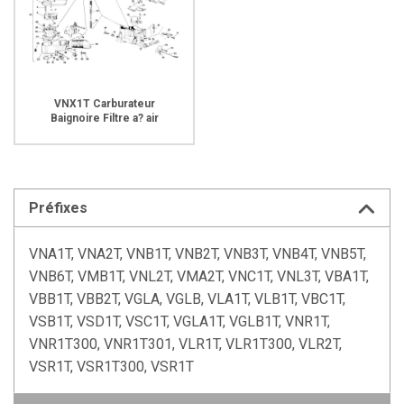
VNX1T Carburateur
Baignoire Filtre a? air
Préfixes
VNA1T, VNA2T, VNB1T, VNB2T, VNB3T, VNB4T, VNB5T,
VNB6T, VMB1T, VNL2T, VMA2T, VNC1T, VNL3T, VBA1T,
VBB1T, VBB2T, VGLA, VGLB, VLA1T, VLB1T, VBC1T,
VSB1T, VSD1T, VSC1T, VGLA1T, VGLB1T, VNR1T,
VNR1T300, VNR1T301, VLR1T, VLR1T300, VLR2T,
VSR1T, VSR1T300, VSR1T