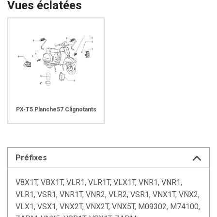
Vues éclatées
PX-T5 Planche57 Clignotants
Préfixes
V8X1T, VBX1T, VLR1, VLR1T, VLX1T, VNR1, VNR1,
VLR1, VSR1, VNR1T, VNR2, VLR2, VSR1, VNX1T, VNX2,
VLX1, VSX1, VNX2T, VNX2T, VNX5T, M09302, M74100,