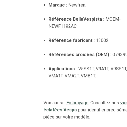
Marque :
Newfren.
Référence BellaVespista :
MOEM-
NEWF1192AC.
Référence fabricant :
13002.
Références croisées (OEM) :
079399
Applications :
V5SS1T, V9A1T, V9SS1T,
VMA1T, VMA2T, VMB1T.
Voir aussi :
Embrayage
. Consultez nos
vu
éclatées Vespa
pour identifier préciséme
pièce sur votre modèle.