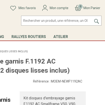
0
Mes favoris
Mon compte
Mon Panier
NG
RALLYES ROUTIERS
ATELIER
SQUES LISSES INCLUS)
e garnis F.1192 AC
2 disques lisses inclus)
Référence :
MOEM-NEWF1192AC
Kit disques d'embrayage garnis
rnis
F.1192 AC Smallframe V50, V90,