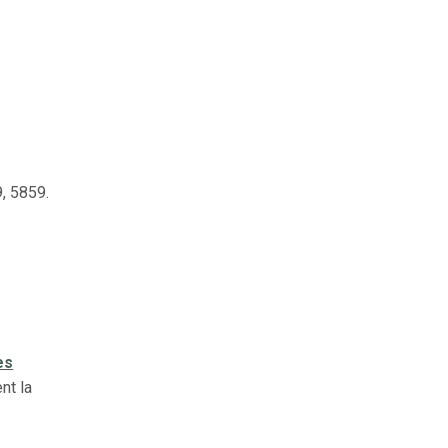
, 5859.
es
nt la