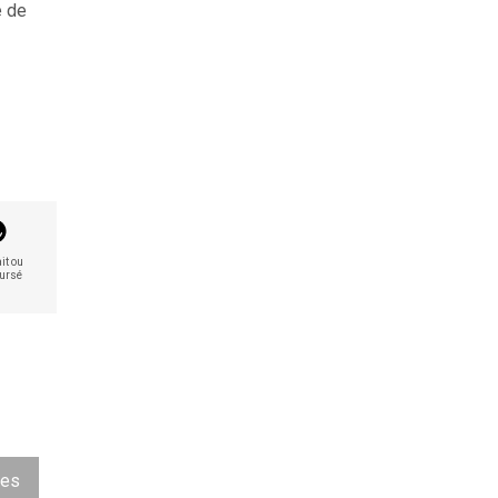
e de
it ou
ursé
ues