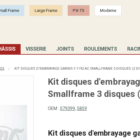
mall Frame
Large Frame
PX-T5
Moderne
HÂSSIS
VISSERIE
JOINTS
ROULEMENTS
RACI
RES
KIT DISQUES D'EMBRAYAGE GARNIS F.1192 AC SMALLFRAME 3 DISQUES (2 DI
Kit disques d'embrayag
Smallframe 3 disques (
OEM :
079399
,
5859
Kit disques d'embrayage ga