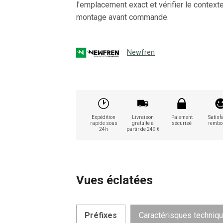
l'emplacement exact et vérifier le context
montage avant commande.
Newfren
Expédition
Livraison
Paiement
Satisfa
rapide sous
gratuite à
sécurisé
rembo
24h
partir de 249 €
Vues éclatées
Préfixes
Caractérisques techniq