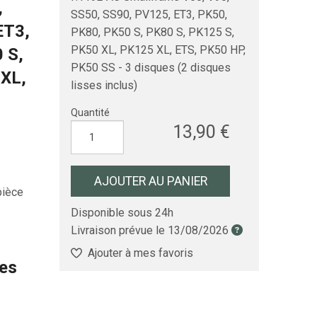
,
SS50, SS90, PV125, ET3, PK50,
ET3,
PK80, PK50 S, PK80 S, PK125 S,
PK50 XL, PK125 XL, ETS, PK50 HP,
 S,
PK50 SS - 3 disques (2 disques
 XL,
lisses inclus)
Quantité
13,90 €
AJOUTER AU PANIER
pièce
Disponible sous 24h
Livraison prévue le
13/08/2026
Ajouter à mes favoris
les