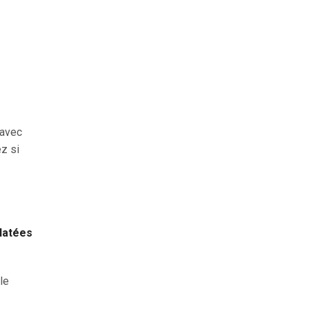
e
 avec
ez si
clatées
le