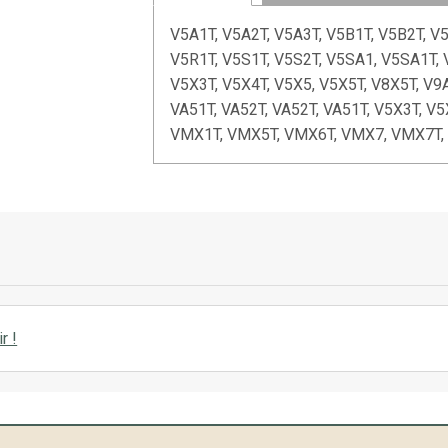
V5A1T, V5A2T, V5A3T, V5B1T, V5B2T, V
V5R1T, V5S1T, V5S2T, V5SA1, V5SA1T, 
V5X3T, V5X4T, V5X5, V5X5T, V8X5T, V9
VA51T, VA52T, VA52T, VA51T, V5X3T, V
VMX1T, VMX5T, VMX6T, VMX7, VMX7T,
r !