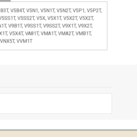
5B3T, V5B4T, V5N1, V5N1T, V5N2T, V5P1, V5P2T,
V5SS1T, V5SS2T, V5X, V5X1T, V5X2T, V5X2T,
A1T, V9B1T, V9SS1T, V9SS2T, V9X1T, V9X2T,
5X1T, V5X4T, VA81T, VMA1T, VMA2T, VMB1T,
 VNX5T, VVM1T