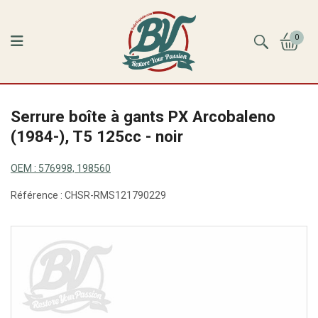
0
Serrure boîte à gants PX Arcobaleno
(1984-), T5 125cc - noir
OEM :
576998, 198560
Référence :
CHSR-RMS121790229