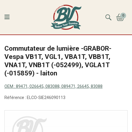
0
Commutateur de lumière -GRABOR-
Vespa VB1T, VGL1, VBA1T, VBB1T,
VNA1T, VNB1T (-052499), VGLA1T
(-015859) - laiton
OEM :
89471, 026645, 083088, 089471, 26645, 83088
Référence :
ELCO-SIE246090113