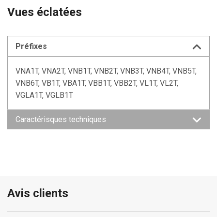
Vues éclatées
Préfixes
VNA1T, VNA2T, VNB1T, VNB2T, VNB3T, VNB4T, VNB5T,
VNB6T, VB1T, VBA1T, VBB1T, VBB2T, VL1T, VL2T,
VGLA1T, VGLB1T
Caractérisques techniques
Avis clients