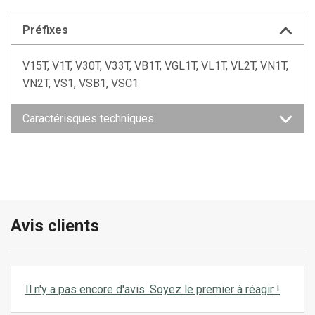
Préfixes
V15T, V1T, V30T, V33T, VB1T, VGL1T, VL1T, VL2T, VN1T,
VN2T, VS1, VSB1, VSC1
Caractérisques techniques
Avis clients
Il n'y a pas encore d'avis. Soyez le premier à réagir !