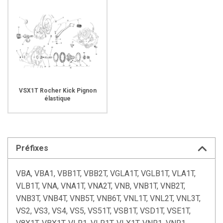
VSX1T Rocher Kick Pignon
élastique
Préfixes
VBA, VBA1, VBB1T, VBB2T, VGLA1T, VGLB1T, VLA1T,
VLB1T, VNA, VNA1T, VNA2T, VNB, VNB1T, VNB2T,
VNB3T, VNB4T, VNB5T, VNB6T, VNL1T, VNL2T, VNL3T,
VS2, VS3, VS4, VS5, VS51T, VSB1T, VSD1T, VSE1T,