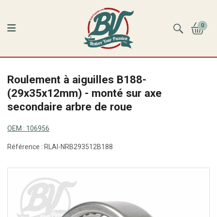
0
Roulement à aiguilles B188-
(29x35x12mm) - monté sur axe
secondaire arbre de roue
OEM :
106956
Référence :
RLAI-NRB293512B188