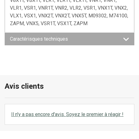
V8X1T, VBX1T, VLR1, VLR1T, VLX1T, VNR1, VNR1,
VLR1, VSR1, VNR1T, VNR2, VLR2, VSR1, VNX1T, VNX2,
VLX1, VSX1, VNX2T, VNX2T, VNX5T, M09302, M74100,
ZAPM, VNX5, VSR1T, VSX1T, ZAPM
Caractérisques techniques
Avis clients
Il n'y a pas encore d'avis. Soyez le premier à réagir !